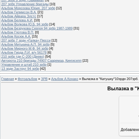
207 зрбр Управление бригады
[10]
Альбом Морозова Юрия. 207 зрбр
[12]
Альбом Гилимсон В.А.
[21]
Альбом Айвара Элстс
[17]
Альбом Белова А.И.
[10]
Альбом Волкова Ю.Б. 94 зрбр
[14]
Альбом Безрукова Сергея 94 зрбр 1987-1989
[31]
Альбом Глотова В.П.
[0]
Альбом Косюк А.А.
[15]
207 зрбр 7 зрдн =Галка= Пюсси
[12]
Альбом Митькина А.П. 94 зрбр
[5]
Альбом Мирного М.Ф. 94 зрбр
[4]
Альбом Гирда Л.И. в/ч 56178
[6]
210 зрбр тдн С-200 (Деево)
[54]
Авторота 210 бригады 74907 Сааремаа, Кингисепп
[22]
Управление и штаб 210 зрбр
[1]
13 зрдн Заструг 94 зрбр
[42]
Главная
»
Фотоальбом
»
ЗРВ
»
Альбом А.Конако
» Вылазка в "Катушку"10зрдн 207зрб.
Вылазка в "
Добавлен