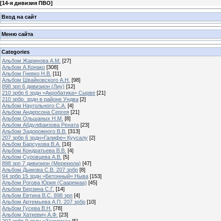
[
14-я дивизия ПВО
]
Вход на сайт
Меню сайта
Categories
Альбом Жаринова А.М.
[27]
Альбом А.Конако
[308]
Альбом Гневко Н.В.
[11]
Альбом Швайковского А.Н.
[98]
898 зрп 6 дивизион (Лиу)
[12]
210 зрбр 6 зрдн =Акробатика= Сырве
[21]
210 зрбр. зрдн в районе Ундва
[2]
Альбом Наугольного С.А.
[4]
Альбом Андерсона Сергея
[21]
Альбом Ольшаных Н.М.
[8]
Альбом Абдулфаизова Рената
[23]
Альбом Задорожного В.В.
[313]
207 зрбр 6 зрдн=Галифе= Куусалу
[2]
Альбом Барсукова В.А.
[16]
Альбом Кондратьева В.В.
[4]
Альбом Суровцева А.В.
[5]
898 зрп 7 дивизион (Мерекюла)
[47]
Альбом Дымова С.В. 207 зрбр
[8]
94 зрбр 15 зрдн =Бетонный= Ныва
[153]
Альбом Рогова Юрия (Сааремаа)
[45]
Альбом Берзина С.Г.
[14]
Альбом Евтина В.С. 898 зрп
[4]
Альбом Артемьева А.П. 207 зрбр
[10]
Альбом Гусева В.Н.
[78]
Альбом Хаткевич А.Ф.
[23]
207 зрбр 9 зрдн =Зажимка=
[5]