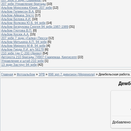
207 зрбр Управление бригады
[10]
Альбом Морозова Юрия. 207 зрбр
[12]
Альбом Гилимсон В.А.
[21]
Альбом Айвара Элстс
[17]
Альбом Белова А.И.
[10]
Альбом Волкова Ю.Б. 94 зрбр
[14]
Альбом Безрукова Сергея 94 зрбр 1987-1989
[31]
Альбом Глотова В.П.
[0]
Альбом Косюк А.А.
[15]
207 зрбр 7 зрдн =Галка= Пюсси
[12]
Альбом Митькина А.П. 94 зрбр
[5]
Альбом Мирного М.Ф. 94 зрбр
[4]
Альбом Гирда Л.И. в/ч 56178
[6]
210 зрбр тдн С-200 (Деево)
[54]
Авторота 210 бригады 74907 Сааремаа, Кингисепп
[22]
Управление и штаб 210 зрбр
[1]
13 зрдн Заструг 94 зрбр
[42]
Главная
»
Фотоальбом
»
ЗРВ
»
898 зрп 7 дивизион (Мерекюла)
» Дембельская работа.
Демб
Добавлено