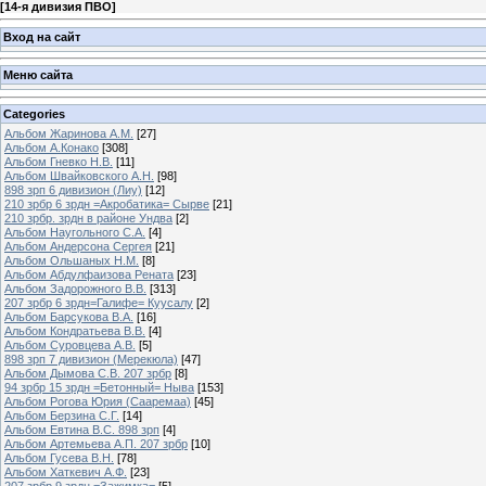
[
14-я дивизия ПВО
]
Вход на сайт
Меню сайта
Categories
Альбом Жаринова А.М.
[27]
Альбом А.Конако
[308]
Альбом Гневко Н.В.
[11]
Альбом Швайковского А.Н.
[98]
898 зрп 6 дивизион (Лиу)
[12]
210 зрбр 6 зрдн =Акробатика= Сырве
[21]
210 зрбр. зрдн в районе Ундва
[2]
Альбом Наугольного С.А.
[4]
Альбом Андерсона Сергея
[21]
Альбом Ольшаных Н.М.
[8]
Альбом Абдулфаизова Рената
[23]
Альбом Задорожного В.В.
[313]
207 зрбр 6 зрдн=Галифе= Куусалу
[2]
Альбом Барсукова В.А.
[16]
Альбом Кондратьева В.В.
[4]
Альбом Суровцева А.В.
[5]
898 зрп 7 дивизион (Мерекюла)
[47]
Альбом Дымова С.В. 207 зрбр
[8]
94 зрбр 15 зрдн =Бетонный= Ныва
[153]
Альбом Рогова Юрия (Сааремаа)
[45]
Альбом Берзина С.Г.
[14]
Альбом Евтина В.С. 898 зрп
[4]
Альбом Артемьева А.П. 207 зрбр
[10]
Альбом Гусева В.Н.
[78]
Альбом Хаткевич А.Ф.
[23]
207 зрбр 9 зрдн =Зажимка=
[5]