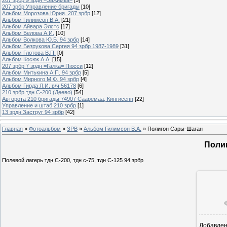
207 зрбр Управление бригады
[10]
Альбом Морозова Юрия. 207 зрбр
[12]
Альбом Гилимсон В.А.
[21]
Альбом Айвара Элстс
[17]
Альбом Белова А.И.
[10]
Альбом Волкова Ю.Б. 94 зрбр
[14]
Альбом Безрукова Сергея 94 зрбр 1987-1989
[31]
Альбом Глотова В.П.
[0]
Альбом Косюк А.А.
[15]
207 зрбр 7 зрдн =Галка= Пюсси
[12]
Альбом Митькина А.П. 94 зрбр
[5]
Альбом Мирного М.Ф. 94 зрбр
[4]
Альбом Гирда Л.И. в/ч 56178
[6]
210 зрбр тдн С-200 (Деево)
[54]
Авторота 210 бригады 74907 Сааремаа, Кингисепп
[22]
Управление и штаб 210 зрбр
[1]
13 зрдн Заструг 94 зрбр
[42]
Главная
»
Фотоальбом
»
ЗРВ
»
Альбом Гилимсон В.А.
» Полигон Сары-Шаган
Поли
Полевой лагерь тдн С-200, тдн с-75, тдн С-125 94 зрбр
Добавле