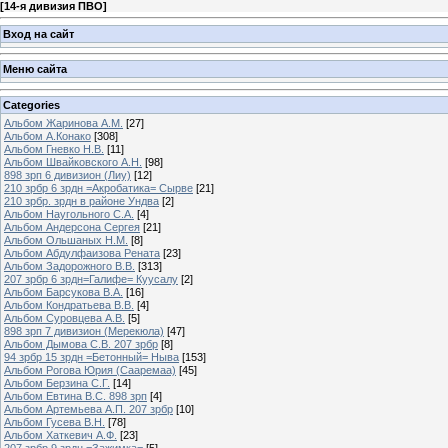
[
14-я дивизия ПВО
]
Вход на сайт
Меню сайта
Categories
Альбом Жаринова А.М.
[27]
Альбом А.Конако
[308]
Альбом Гневко Н.В.
[11]
Альбом Швайковского А.Н.
[98]
898 зрп 6 дивизион (Лиу)
[12]
210 зрбр 6 зрдн =Акробатика= Сырве
[21]
210 зрбр. зрдн в районе Ундва
[2]
Альбом Наугольного С.А.
[4]
Альбом Андерсона Сергея
[21]
Альбом Ольшаных Н.М.
[8]
Альбом Абдулфаизова Рената
[23]
Альбом Задорожного В.В.
[313]
207 зрбр 6 зрдн=Галифе= Куусалу
[2]
Альбом Барсукова В.А.
[16]
Альбом Кондратьева В.В.
[4]
Альбом Суровцева А.В.
[5]
898 зрп 7 дивизион (Мерекюла)
[47]
Альбом Дымова С.В. 207 зрбр
[8]
94 зрбр 15 зрдн =Бетонный= Ныва
[153]
Альбом Рогова Юрия (Сааремаа)
[45]
Альбом Берзина С.Г.
[14]
Альбом Евтина В.С. 898 зрп
[4]
Альбом Артемьева А.П. 207 зрбр
[10]
Альбом Гусева В.Н.
[78]
Альбом Хаткевич А.Ф.
[23]
207 зрбр 9 зрдн =Зажимка=
[5]