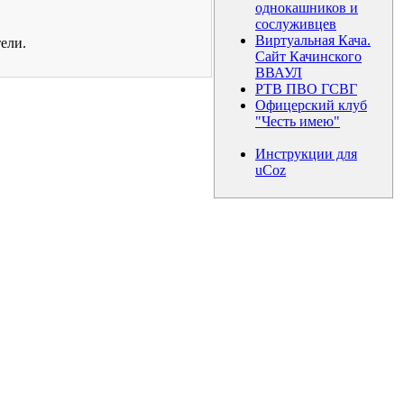
однокашников и
сослуживцев
Виртуальная Кача.
ели.
Сайт Качинского
ВВАУЛ
РТВ ПВО ГСВГ
Офицерский клуб
"Честь имею"
Инструкции для
uCoz