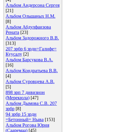
Альбом Андерсона Сергея
[21]
Альбом Ольшаных Н.М.
[8]
Альбом Абдулфаизова
Рената
[23]
Альбом Задорожного В.В.
[313]
207 зрбр 6 зрдн=Галифе=
Куусалу
[2]
Альбом Барсукова В.А.
[16]
Альбом Кондратьева В.В.
[4]
Альбом Суровцева А.В.
[5]
898 зрп 7 дивизион
(Мерекюла)
[47]
Альбом Дымова С.В. 207
зрбр
[8]
94 зрбр 15 зрдн
=Бетонный= Ныва
[153]
Альбом Рогова Юрия
(Сааремаа)
[45]