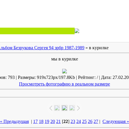
льбом Безрукова Сергея 94 зрбр 1987-1989
» в курилке
мы в курилке
в: 793 | Размеры: 919x723px/197.8Kb | Рейтинг: / | Дата: 27.02.20
Просмотреть фотографию в реальном размере
« Предыдущая
|
17
18
19
20
21
[
22
]
23
24
25
26
27
|
Следующая »