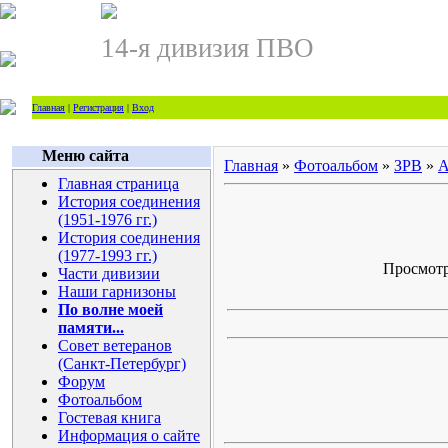
14-я дивизия ПВО
Главная
|
Регистрация
|
Вход
Меню сайта
Главная
»
Фотоальбом
»
ЗРВ
»
А
Главная страница
История соединения
(1951-1976 гг.)
История соединения
(1977-1993 гг.)
Просмотро
Части дивизии
Наши гарнизоны
По волне моей
памяти...
Совет ветеранов
(Санкт-Петербург)
Форум
Фотоальбом
Гостевая книга
Информация о сайте