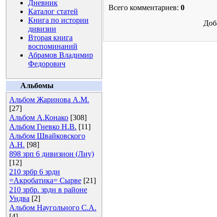
Дневник
Всего комментариев:
0
Каталог статей
Книга по истории
Доб
дивизии
Вторая книга
воспоминаний
Абрамов Владимир
Федорович
Альбомы
Альбом Жаринова А.М.
[27]
Альбом А.Конако
[308]
Альбом Гневко Н.В.
[11]
Альбом Швайковского
А.Н.
[98]
898 зрп 6 дивизион (Лиу)
[12]
210 зрбр 6 зрдн
=Акробатика= Сырве
[21]
210 зрбр. зрдн в районе
Ундва
[2]
Альбом Наугольного С.А.
[4]