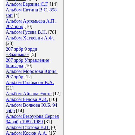
Альбом Берзина С.Г.
[14]
Альбом Евтина В.С. 898
зрп
[4]
Альбом Артемьева А.П.
207 зрбр
[10]
Альбом Гусева В.Н.
[78]
Альбом Хаткевич А.Ф.
[23]
207 зрбр 9 зрдн
=Зажимка=
[5]
207 зрбр Управление
бригады
[10]
Альбом Морозова Юрия.
207 зрбр
[12]
Альбом Гилимсон В.А.
[21]
Альбом Айвара Элстс
[17]
Альбом Белова А.И.
[10]
Альбом Волкова Ю.Б. 94
зрбр
[14]
Альбом Безрукова Сергея
94 зрбр 1987-1989
[31]
Альбом Глотова В.П.
[0]
Альбом Косюк А.А.
[15]