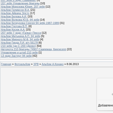
207 зрбр Управление бригады
[10]
Альбом Морозова Юрия. 207 зрбр
[12]
Альбом Гилимсон В.А.
[21]
Альбом Айвара Элстс
[17]
Альбом Белова А.И.
[10]
Альбом Волкова Ю.Б. 94 зрбр
[14]
Альбом Безрукова Сергея 94 зрбр 1987-1989
[31]
Альбом Глотова В.П.
[0]
Альбом Косюк А.А.
[15]
207 зрбр 7 зрдн =Галка= Пюсси
[12]
Альбом Митькина А.П. 94 зрбр
[5]
Альбом Мирного М.Ф. 94 зрбр
[4]
Альбом Гирда Л.И. в/ч 56178
[6]
210 зрбр тдн С-200 (Деево)
[54]
Авторота 210 бригады 74907 Сааремаа, Кингисепп
[22]
Управление и штаб 210 зрбр
[1]
13 зрдн Заструг 94 зрбр
[42]
Главная
»
Фотоальбом
»
ЗРВ
»
Альбом А.Конако
» 8.06.2013
Добавлен