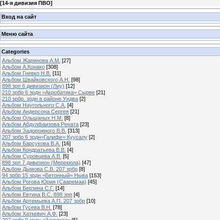
[
14-я дивизия ПВО
]
Вход на сайт
Меню сайта
Categories
Альбом Жаринова А.М.
[27]
Альбом А.Конако
[308]
Альбом Гневко Н.В.
[11]
Альбом Швайковского А.Н.
[98]
898 зрп 6 дивизион (Лиу)
[12]
210 зрбр 6 зрдн =Акробатика= Сырве
[21]
210 зрбр. зрдн в районе Ундва
[2]
Альбом Наугольного С.А.
[4]
Альбом Андерсона Сергея
[21]
Альбом Ольшаных Н.М.
[8]
Альбом Абдулфаизова Рената
[23]
Альбом Задорожного В.В.
[313]
207 зрбр 6 зрдн=Галифе= Куусалу
[2]
Альбом Барсукова В.А.
[16]
Альбом Кондратьева В.В.
[4]
Альбом Суровцева А.В.
[5]
898 зрп 7 дивизион (Мерекюла)
[47]
Альбом Дымова С.В. 207 зрбр
[8]
94 зрбр 15 зрдн =Бетонный= Ныва
[153]
Альбом Рогова Юрия (Сааремаа)
[45]
Альбом Берзина С.Г.
[14]
Альбом Евтина В.С. 898 зрп
[4]
Альбом Артемьева А.П. 207 зрбр
[10]
Альбом Гусева В.Н.
[78]
Альбом Хаткевич А.Ф.
[23]
207 зрбр 9 зрдн =Зажимка=
[5]