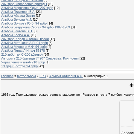
207 зрбр Управление бригады
[10]
Альбом Морозова Юрия. 207 зрбр
[12]
Альбом Гилимсон В.А.
[21]
Альбом Айвара Элстс
[17]
Альбом Белова А.И.
[10]
Альбом Волкова Ю.Б. 94 зрбр
[14]
Альбом Безрукова Сергея 94 зрбр 1987-1989
[31]
Альбом Глотова В.П.
[0]
Альбом Косюк А.А.
[15]
207 зрбр 7 зрдн =Галка= Пюсси
[12]
Альбом Митькина А.П. 94 зрбр
[5]
Альбом Мирного М.Ф. 94 зрбр
[4]
Альбом Гирда Л.И. в/ч 56178
[6]
210 зрбр тдн С-200 (Деево)
[54]
Авторота 210 бригады 74907 Сааремаа, Кингисепп
[22]
Управление и штаб 210 зрбр
[1]
13 зрдн Заструг 94 зрбр
[42]
Главная
»
Фотоальбом
»
ЗРВ
»
Альбом Хаткевич А.Ф.
» Фотография 1
Ф
1983 год. Прохождение торжественным маршем по г.Раквере в честь 7 ноября. Колон
Добавл