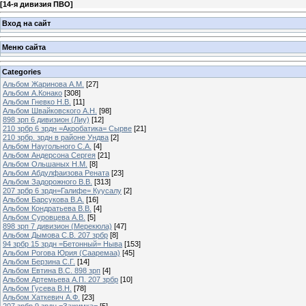
[
14-я дивизия ПВО
]
Вход на сайт
Меню сайта
Categories
Альбом Жаринова А.М.
[27]
Альбом А.Конако
[308]
Альбом Гневко Н.В.
[11]
Альбом Швайковского А.Н.
[98]
898 зрп 6 дивизион (Лиу)
[12]
210 зрбр 6 зрдн =Акробатика= Сырве
[21]
210 зрбр. зрдн в районе Ундва
[2]
Альбом Наугольного С.А.
[4]
Альбом Андерсона Сергея
[21]
Альбом Ольшаных Н.М.
[8]
Альбом Абдулфаизова Рената
[23]
Альбом Задорожного В.В.
[313]
207 зрбр 6 зрдн=Галифе= Куусалу
[2]
Альбом Барсукова В.А.
[16]
Альбом Кондратьева В.В.
[4]
Альбом Суровцева А.В.
[5]
898 зрп 7 дивизион (Мерекюла)
[47]
Альбом Дымова С.В. 207 зрбр
[8]
94 зрбр 15 зрдн =Бетонный= Ныва
[153]
Альбом Рогова Юрия (Сааремаа)
[45]
Альбом Берзина С.Г.
[14]
Альбом Евтина В.С. 898 зрп
[4]
Альбом Артемьева А.П. 207 зрбр
[10]
Альбом Гусева В.Н.
[78]
Альбом Хаткевич А.Ф.
[23]
207 зрбр 9 зрдн =Зажимка=
[5]