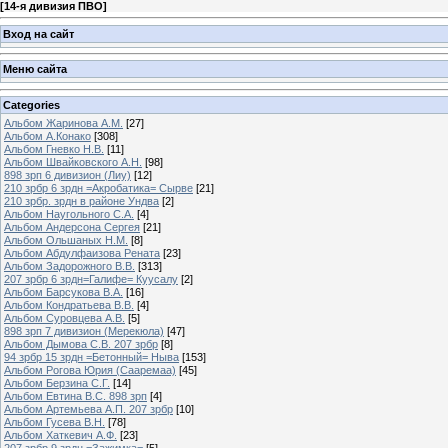
[
14-я дивизия ПВО
]
Вход на сайт
Меню сайта
Categories
Альбом Жаринова А.М.
[27]
Альбом А.Конако
[308]
Альбом Гневко Н.В.
[11]
Альбом Швайковского А.Н.
[98]
898 зрп 6 дивизион (Лиу)
[12]
210 зрбр 6 зрдн =Акробатика= Сырве
[21]
210 зрбр. зрдн в районе Ундва
[2]
Альбом Наугольного С.А.
[4]
Альбом Андерсона Сергея
[21]
Альбом Ольшаных Н.М.
[8]
Альбом Абдулфаизова Рената
[23]
Альбом Задорожного В.В.
[313]
207 зрбр 6 зрдн=Галифе= Куусалу
[2]
Альбом Барсукова В.А.
[16]
Альбом Кондратьева В.В.
[4]
Альбом Суровцева А.В.
[5]
898 зрп 7 дивизион (Мерекюла)
[47]
Альбом Дымова С.В. 207 зрбр
[8]
94 зрбр 15 зрдн =Бетонный= Ныва
[153]
Альбом Рогова Юрия (Сааремаа)
[45]
Альбом Берзина С.Г.
[14]
Альбом Евтина В.С. 898 зрп
[4]
Альбом Артемьева А.П. 207 зрбр
[10]
Альбом Гусева В.Н.
[78]
Альбом Хаткевич А.Ф.
[23]
207 зрбр 9 зрдн =Зажимка=
[5]