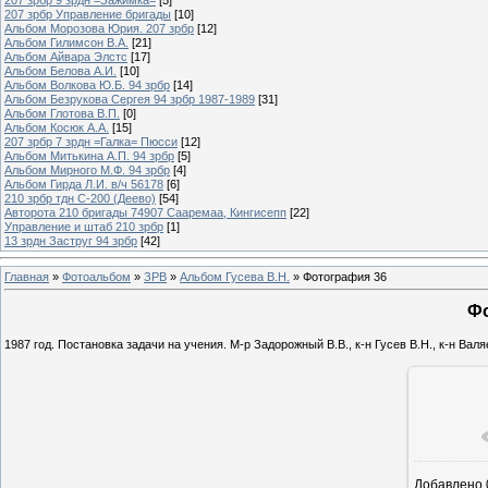
207 зрбр Управление бригады
[10]
Альбом Морозова Юрия. 207 зрбр
[12]
Альбом Гилимсон В.А.
[21]
Альбом Айвара Элстс
[17]
Альбом Белова А.И.
[10]
Альбом Волкова Ю.Б. 94 зрбр
[14]
Альбом Безрукова Сергея 94 зрбр 1987-1989
[31]
Альбом Глотова В.П.
[0]
Альбом Косюк А.А.
[15]
207 зрбр 7 зрдн =Галка= Пюсси
[12]
Альбом Митькина А.П. 94 зрбр
[5]
Альбом Мирного М.Ф. 94 зрбр
[4]
Альбом Гирда Л.И. в/ч 56178
[6]
210 зрбр тдн С-200 (Деево)
[54]
Авторота 210 бригады 74907 Сааремаа, Кингисепп
[22]
Управление и штаб 210 зрбр
[1]
13 зрдн Заструг 94 зрбр
[42]
Главная
»
Фотоальбом
»
ЗРВ
»
Альбом Гусева В.Н.
» Фотография 36
Фо
1987 год. Постановка задачи на учения. М-р Задорожный В.В., к-н Гусев В.Н., к-н Валяе
Добавлено