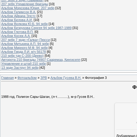
207 зрбр Управление бригады
[10]
Альбом Морозова Юрия. 207 зрбр
[12]
Альбом Гилимсон В.А.
[21]
Альбом Айвара Элстс
[17]
Альбом Белова А.И.
[10]
Альбом Волкова Ю.Б. 94 зрбр
[14]
Альбом Безрукова Сергея 94 зрбр 1987-1989
[31]
Альбом Глотова В.П.
[0]
Альбом Косюк А.А.
[15]
207 зрбр 7 зрдн =Галка= Пюсси
[12]
Альбом Митькина А.П. 94 зрбр
[5]
Альбом Мирного М.Ф. 94 зрбр
[4]
Альбом Гирда Л.И. в/ч 56178
[6]
210 зрбр тдн С-200 (Деево)
[54]
Авторота 210 бригады 74907 Сааремаа, Кингисепп
[22]
Управление и штаб 210 зрбр
[1]
13 зрдн Заструг 94 зрбр
[42]
Главная
»
Фотоальбом
»
ЗРВ
»
Альбом Гусева В.Н.
» Фотография 3
Ф
1988 год. Полигон Сары-Шаган, (л-т............), м-р Гусев В.Н..
Добавлено