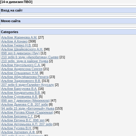
[
14-я дивизия ПВО
]
Вход на сайт
Меню сайта
Categories
Альбом Жаринова А.М.
[27]
Альбом А.Конако
[308]
Альбом Гневко Н.В.
[11]
Альбом Швайковского А.Н.
[98]
898 зрп 6 дивизион (Лиу)
[12]
210 зрбр 6 зрдн =Акробатика= Сырве
[21]
210 зрбр. зрдн в районе Ундва
[2]
Альбом Наугольного С.А.
[4]
Альбом Андерсона Сергея
[21]
Альбом Ольшаных Н.М.
[8]
Альбом Абдулфаизова Рената
[23]
Альбом Задорожного В.В.
[313]
207 зрбр 6 зрдн=Галифе= Куусалу
[2]
Альбом Барсукова В.А.
[16]
Альбом Кондратьева В.В.
[4]
Альбом Суровцева А.В.
[5]
898 зрп 7 дивизион (Мерекюла)
[47]
Альбом Дымова С.В. 207 зрбр
[8]
94 зрбр 15 зрдн =Бетонный= Ныва
[153]
Альбом Рогова Юрия (Сааремаа)
[45]
Альбом Берзина С.Г.
[14]
Альбом Евтина В.С. 898 зрп
[4]
Альбом Артемьева А.П. 207 зрбр
[10]
Альбом Гусева В.Н.
[78]
Альбом Хаткевич А.Ф.
[23]
207 зрбр 9 зрдн =Зажимка=
[5]