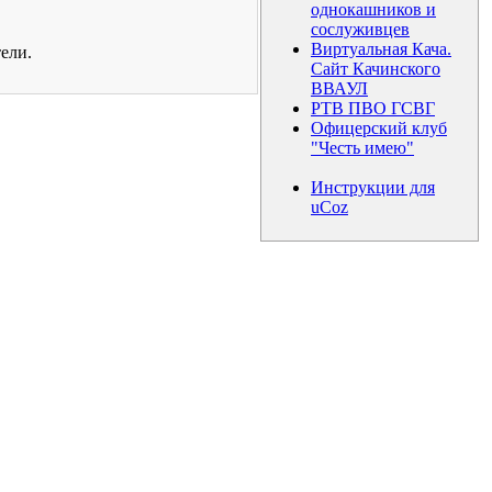
однокашников и
сослуживцев
Виртуальная Кача.
ели.
Сайт Качинского
ВВАУЛ
РТВ ПВО ГСВГ
Офицерский клуб
"Честь имею"
Инструкции для
uCoz