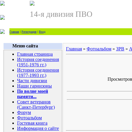
14-я дивизия ПВО
Главная
|
Регистрация
|
Вход
Меню сайта
Главная
»
Фотоальбом
»
ЗРВ
»
А
Главная страница
История соединения
(1951-1976 гг.)
История соединения
(1977-1993 гг.)
Просмотров: 
Части дивизии
Наши гарнизоны
По волне моей
памяти...
Совет ветеранов
(Санкт-Петербург)
Форум
Фотоальбом
Гостевая книга
Информация о сайте