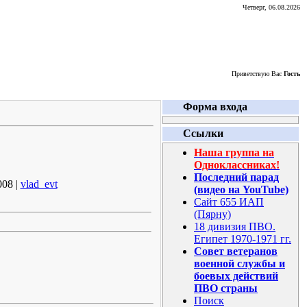
Четверг, 06.08.2026
Приветствую Вас
Гость
Форма входа
Ссылки
Наша группа на
Одноклассниках!
Последний парад
008 |
vlad_evt
(видео на YouTube)
Сайт 655 ИАП
(Пярну)
18 дивизия ПВО.
Египет 1970-1971 гг.
Совет ветеранов
военной службы и
боевых действий
ПВО страны
Поиск