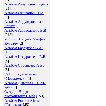
Альбом Андерсона Сергея
[21]
Альбом Ольшаных Н.М.
[8]
Альбом Абдулфаизова
Рената
[23]
Альбом Задорожного В.В.
[313]
207 зрбр 6 зрдн=Галифе=
Куусалу
[2]
Альбом Барсукова В.А.
[16]
Альбом Кондратьева В.В.
[4]
Альбом Суровцева А.В.
[5]
898 зрп 7 дивизион
(Мерекюла)
[47]
Альбом Дымова С.В. 207
зрбр
[8]
94 зрбр 15 зрдн
=Бетонный= Ныва
[153]
Альбом Рогова Юрия
(Сааремаа)
[45]