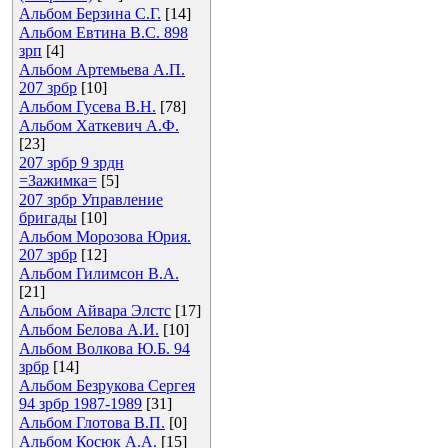
Альбом Берзина С.Г.
[14]
Альбом Евтина В.С. 898
зрп
[4]
Альбом Артемьева А.П.
207 зрбр
[10]
Альбом Гусева В.Н.
[78]
Альбом Хаткевич А.Ф.
[23]
207 зрбр 9 зрдн
=Зажимка=
[5]
207 зрбр Управление
бригады
[10]
Альбом Морозова Юрия.
207 зрбр
[12]
Альбом Гилимсон В.А.
[21]
Альбом Айвара Элстс
[17]
Альбом Белова А.И.
[10]
Альбом Волкова Ю.Б. 94
зрбр
[14]
Альбом Безрукова Сергея
94 зрбр 1987-1989
[31]
Альбом Глотова В.П.
[0]
Альбом Косюк А.А.
[15]