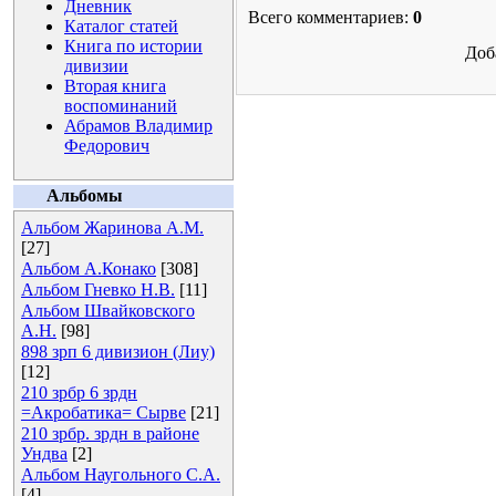
Дневник
Всего комментариев:
0
Каталог статей
Книга по истории
Доб
дивизии
Вторая книга
воспоминаний
Абрамов Владимир
Федорович
Альбомы
Альбом Жаринова А.М.
[27]
Альбом А.Конако
[308]
Альбом Гневко Н.В.
[11]
Альбом Швайковского
А.Н.
[98]
898 зрп 6 дивизион (Лиу)
[12]
210 зрбр 6 зрдн
=Акробатика= Сырве
[21]
210 зрбр. зрдн в районе
Ундва
[2]
Альбом Наугольного С.А.
[4]