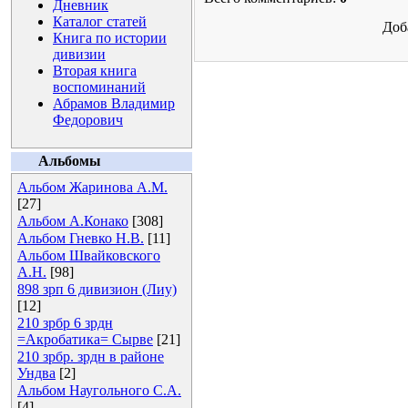
Дневник
Каталог статей
Доб
Книга по истории
дивизии
Вторая книга
воспоминаний
Абрамов Владимир
Федорович
Альбомы
Альбом Жаринова А.М.
[27]
Альбом А.Конако
[308]
Альбом Гневко Н.В.
[11]
Альбом Швайковского
А.Н.
[98]
898 зрп 6 дивизион (Лиу)
[12]
210 зрбр 6 зрдн
=Акробатика= Сырве
[21]
210 зрбр. зрдн в районе
Ундва
[2]
Альбом Наугольного С.А.
[4]