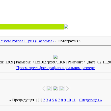
льбом Рогова Юрия (Сааремаа)
» Фотография 5
: 1369 | Размеры: 713x1027px/97.1Kb | Рейтинг: / | Дата: 02.11.20
Просмотреть фотографию в реальном размере
« Предыдущая
| [
1
]
2
3
4
5
6
7
8
9
10
11
|
Следующая »