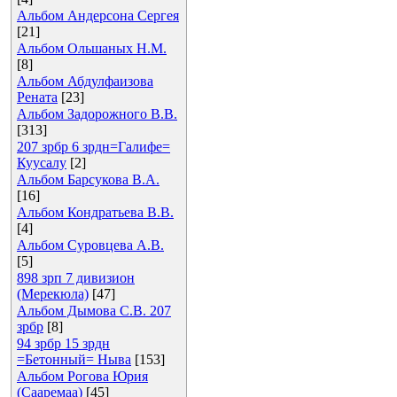
Альбом Андерсона Сергея
[21]
Альбом Ольшаных Н.М.
[8]
Альбом Абдулфаизова
Рената
[23]
Альбом Задорожного В.В.
[313]
207 зрбр 6 зрдн=Галифе=
Куусалу
[2]
Альбом Барсукова В.А.
[16]
Альбом Кондратьева В.В.
[4]
Альбом Суровцева А.В.
[5]
898 зрп 7 дивизион
(Мерекюла)
[47]
Альбом Дымова С.В. 207
зрбр
[8]
94 зрбр 15 зрдн
=Бетонный= Ныва
[153]
Альбом Рогова Юрия
(Сааремаа)
[45]