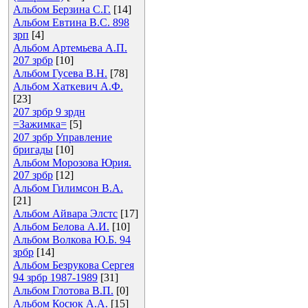
Альбом Берзина С.Г.
[14]
Альбом Евтина В.С. 898
зрп
[4]
Альбом Артемьева А.П.
207 зрбр
[10]
Альбом Гусева В.Н.
[78]
Альбом Хаткевич А.Ф.
[23]
207 зрбр 9 зрдн
=Зажимка=
[5]
207 зрбр Управление
бригады
[10]
Альбом Морозова Юрия.
207 зрбр
[12]
Альбом Гилимсон В.А.
[21]
Альбом Айвара Элстс
[17]
Альбом Белова А.И.
[10]
Альбом Волкова Ю.Б. 94
зрбр
[14]
Альбом Безрукова Сергея
94 зрбр 1987-1989
[31]
Альбом Глотова В.П.
[0]
Альбом Косюк А.А.
[15]