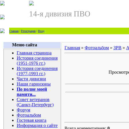
14-я дивизия ПВО
Главная
|
Регистрация
|
Вход
Меню сайта
Главная
»
Фотоальбом
»
ЗРВ
»
А
Главная страница
История соединения
(1951-1976 гг.)
История соединения
Просмотров
(1977-1993 гг.)
Части дивизии
Наши гарнизоны
По волне моей
памяти...
Совет ветеранов
(Санкт-Петербург)
Форум
Фотоальбом
Гостевая книга
Информация о сайте
Всего комментариев:
0