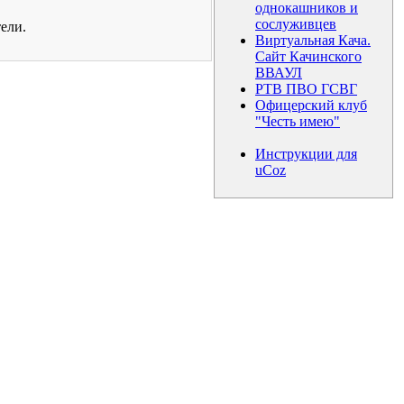
однокашников и
сослуживцев
ели.
Виртуальная Кача.
Сайт Качинского
ВВАУЛ
РТВ ПВО ГСВГ
Офицерский клуб
"Честь имею"
Инструкции для
uCoz