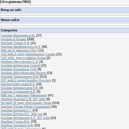
[
14-я дивизия ПВО
]
Вход на сайт
Меню сайта
Categories
Альбом Жаринова А.М.
[27]
Альбом А.Конако
[308]
Альбом Гневко Н.В.
[11]
Альбом Швайковского А.Н.
[98]
898 зрп 6 дивизион (Лиу)
[12]
210 зрбр 6 зрдн =Акробатика= Сырве
[21]
210 зрбр. зрдн в районе Ундва
[2]
Альбом Наугольного С.А.
[4]
Альбом Андерсона Сергея
[21]
Альбом Ольшаных Н.М.
[8]
Альбом Абдулфаизова Рената
[23]
Альбом Задорожного В.В.
[313]
207 зрбр 6 зрдн=Галифе= Куусалу
[2]
Альбом Барсукова В.А.
[16]
Альбом Кондратьева В.В.
[4]
Альбом Суровцева А.В.
[5]
898 зрп 7 дивизион (Мерекюла)
[47]
Альбом Дымова С.В. 207 зрбр
[8]
94 зрбр 15 зрдн =Бетонный= Ныва
[153]
Альбом Рогова Юрия (Сааремаа)
[45]
Альбом Берзина С.Г.
[14]
Альбом Евтина В.С. 898 зрп
[4]
Альбом Артемьева А.П. 207 зрбр
[10]
Альбом Гусева В.Н.
[78]
Альбом Хаткевич А.Ф.
[23]
207 зрбр 9 зрдн =Зажимка=
[5]