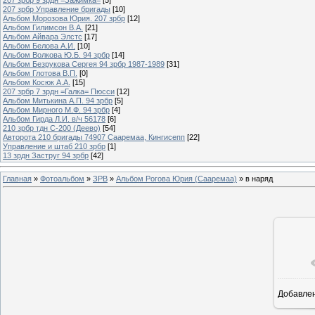
207 зрбр Управление бригады
[10]
Альбом Морозова Юрия. 207 зрбр
[12]
Альбом Гилимсон В.А.
[21]
Альбом Айвара Элстс
[17]
Альбом Белова А.И.
[10]
Альбом Волкова Ю.Б. 94 зрбр
[14]
Альбом Безрукова Сергея 94 зрбр 1987-1989
[31]
Альбом Глотова В.П.
[0]
Альбом Косюк А.А.
[15]
207 зрбр 7 зрдн =Галка= Пюсси
[12]
Альбом Митькина А.П. 94 зрбр
[5]
Альбом Мирного М.Ф. 94 зрбр
[4]
Альбом Гирда Л.И. в/ч 56178
[6]
210 зрбр тдн С-200 (Деево)
[54]
Авторота 210 бригады 74907 Сааремаа, Кингисепп
[22]
Управление и штаб 210 зрбр
[1]
13 зрдн Заструг 94 зрбр
[42]
Главная
»
Фотоальбом
»
ЗРВ
»
Альбом Рогова Юрия (Сааремаа)
» в наряд
Добавле