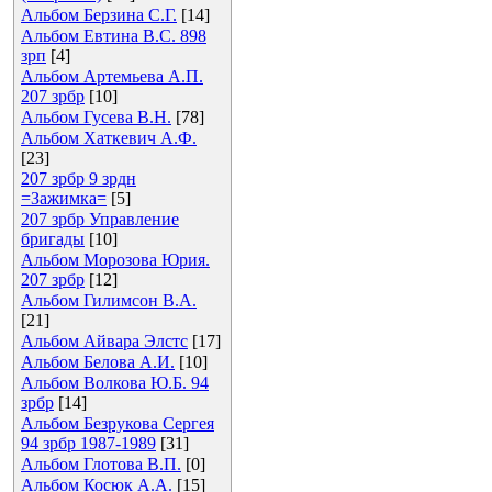
Альбом Берзина С.Г.
[14]
Альбом Евтина В.С. 898
зрп
[4]
Альбом Артемьева А.П.
207 зрбр
[10]
Альбом Гусева В.Н.
[78]
Альбом Хаткевич А.Ф.
[23]
207 зрбр 9 зрдн
=Зажимка=
[5]
207 зрбр Управление
бригады
[10]
Альбом Морозова Юрия.
207 зрбр
[12]
Альбом Гилимсон В.А.
[21]
Альбом Айвара Элстс
[17]
Альбом Белова А.И.
[10]
Альбом Волкова Ю.Б. 94
зрбр
[14]
Альбом Безрукова Сергея
94 зрбр 1987-1989
[31]
Альбом Глотова В.П.
[0]
Альбом Косюк А.А.
[15]