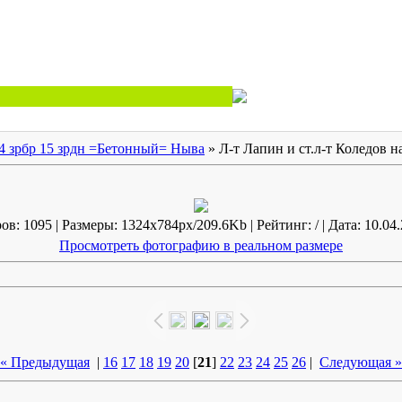
4 зрбр 15 зрдн =Бетонный= Ныва
» Л-т Лапин и ст.л-т Коледов 
в: 1095 | Размеры: 1324x784px/209.6Kb | Рейтинг: / | Дата: 10.04.
Просмотреть фотографию в реальном размере
« Предыдущая
|
16
17
18
19
20
[
21
]
22
23
24
25
26
|
Следующая »