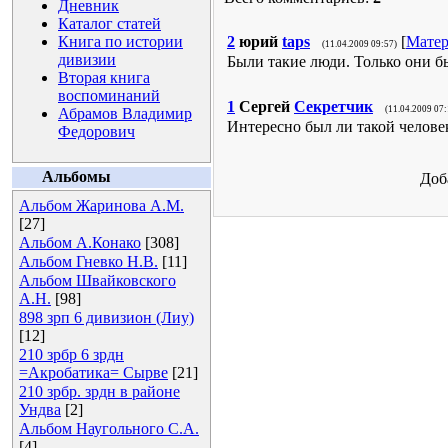
Дневник
Каталог статей
Книга по истории
2
юрий
taps
[
Матер
(11.04.2009 09:57)
дивизии
Были такие люди. Только они б
Вторая книга
воспоминаний
1
Сергей
Секретчик
(11.04.2009 07:
Абрамов Владимир
Интересно был ли такой человек
Федорович
Альбомы
Доб
Альбом Жаринова А.М.
[27]
Альбом А.Конако
[308]
Альбом Гневко Н.В.
[11]
Альбом Швайковского
А.Н.
[98]
898 зрп 6 дивизион (Лиу)
[12]
210 зрбр 6 зрдн
=Акробатика= Сырве
[21]
210 зрбр. зрдн в районе
Ундва
[2]
Альбом Наугольного С.А.
[4]