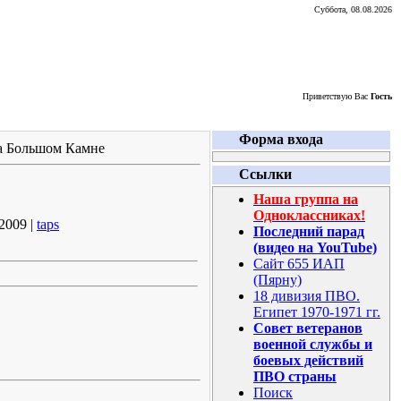
Суббота, 08.08.2026
Приветствую Вас
Гость
Форма входа
на Большом Камне
Ссылки
Наша группа на
Одноклассниках!
2009 |
taps
Последний парад
(видео на YouTube)
Сайт 655 ИАП
(Пярну)
18 дивизия ПВО.
Египет 1970-1971 гг.
Совет ветеранов
военной службы и
боевых действий
ПВО страны
Поиск