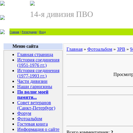
14-я дивизия ПВО
Главная
|
Регистрация
|
Вход
Меню сайта
Главная
»
Фотоальбом
»
ЗРВ
»
9
Главная страница
История соединения
(1951-1976 гг.)
История соединения
Просмотро
(1977-1993 гг.)
Части дивизии
Наши гарнизоны
По волне моей
памяти...
Совет ветеранов
(Санкт-Петербург)
Форум
Фотоальбом
Гостевая книга
Информация о сайте
Всего комментариев:
2