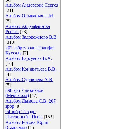
Альбом Андерсона Сергея
[21]
Альбом Ольшаных Н.М.
[8]
Альбом Абдулфаизова
Рената
[23]
Альбом Задорожного В.В.
[313]
207 зрбр 6 зрдн=Галифе=
Куусалу
[2]
Альбом Барсукова В.А.
[16]
Альбом Кондратьева В.В.
[4]
Альбом Суровцева А.В.
[5]
898 зрп 7 дивизион
(Мерекюла)
[47]
Альбом Дымова С.В. 207
зрбр
[8]
94 зрбр 15 зрдн
=Бетонный= Ныва
[153]
Альбом Рогова Юрия
(Сааремаа)
[45]