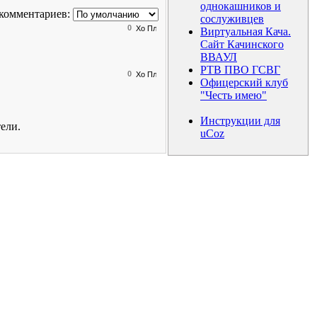
однокашников и
комментариев:
сослуживцев
0
Виртуальная Кача.
Сайт Качинского
ВВАУЛ
РТВ ПВО ГСВГ
0
Офицерский клуб
"Честь имею"
Инструкции для
ели.
uCoz