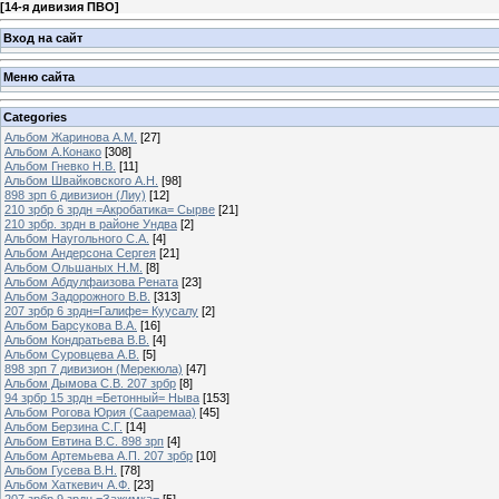
[
14-я дивизия ПВО
]
Вход на сайт
Меню сайта
Categories
Альбом Жаринова А.М.
[27]
Альбом А.Конако
[308]
Альбом Гневко Н.В.
[11]
Альбом Швайковского А.Н.
[98]
898 зрп 6 дивизион (Лиу)
[12]
210 зрбр 6 зрдн =Акробатика= Сырве
[21]
210 зрбр. зрдн в районе Ундва
[2]
Альбом Наугольного С.А.
[4]
Альбом Андерсона Сергея
[21]
Альбом Ольшаных Н.М.
[8]
Альбом Абдулфаизова Рената
[23]
Альбом Задорожного В.В.
[313]
207 зрбр 6 зрдн=Галифе= Куусалу
[2]
Альбом Барсукова В.А.
[16]
Альбом Кондратьева В.В.
[4]
Альбом Суровцева А.В.
[5]
898 зрп 7 дивизион (Мерекюла)
[47]
Альбом Дымова С.В. 207 зрбр
[8]
94 зрбр 15 зрдн =Бетонный= Ныва
[153]
Альбом Рогова Юрия (Сааремаа)
[45]
Альбом Берзина С.Г.
[14]
Альбом Евтина В.С. 898 зрп
[4]
Альбом Артемьева А.П. 207 зрбр
[10]
Альбом Гусева В.Н.
[78]
Альбом Хаткевич А.Ф.
[23]
207 зрбр 9 зрдн =Зажимка=
[5]