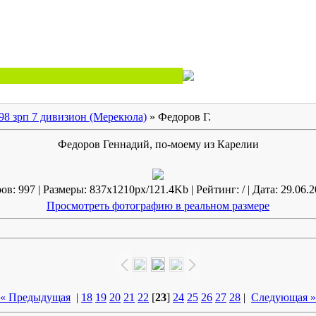
98 зрп 7 дивизион (Мерекюла)
» Федоров Г.
Федоров Геннадий, по-моему из Карелии
в: 997 | Размеры: 837x1210px/121.4Kb | Рейтинг: / | Дата: 29.06.2
Просмотреть фотографию в реальном размере
« Предыдущая
|
18
19
20
21
22
[
23
]
24
25
26
27
28
|
Следующая »