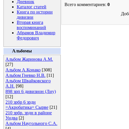
Дневник
Всего комментариев:
0
Каталог статей
Книга по истории
Доб
дивизии
Вторая книга
воспоминаний
Абрамов Владимир
Федорович
Альбомы
Альбом Жаринова А.М.
[27]
Альбом А.Конако
[308]
Альбом Гневко Н.В.
[11]
Альбом Швайковского
А.Н.
[98]
898 зрп 6 дивизион (Лиу)
[12]
210 зрбр 6 зрдн
=Акробатика= Сырве
[21]
210 зрбр. зрдн в районе
Ундва
[2]
Альбом Наугольного С.А.
[4]