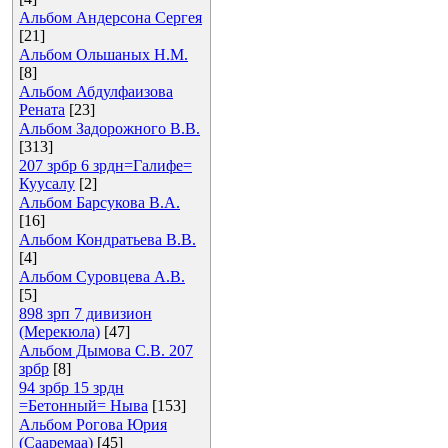
Альбом Андерсона Сергея
[21]
Альбом Ольшаных Н.М.
[8]
Альбом Абдулфаизова
Рената
[23]
Альбом Задорожного В.В.
[313]
207 зрбр 6 зрдн=Галифе=
Куусалу
[2]
Альбом Барсукова В.А.
[16]
Альбом Кондратьева В.В.
[4]
Альбом Суровцева А.В.
[5]
898 зрп 7 дивизион
(Мерекюла)
[47]
Альбом Дымова С.В. 207
зрбр
[8]
94 зрбр 15 зрдн
=Бетонный= Ныва
[153]
Альбом Рогова Юрия
(Сааремаа)
[45]