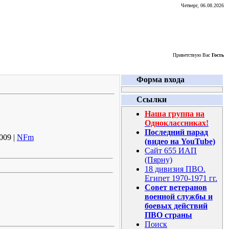
Четверг, 06.08.2026
Приветствую Вас
Гость
Форма входа
Ссылки
Наша группа на
Одноклассниках!
Последний парад
009 |
NFm
(видео на YouTube)
Сайт 655 ИАП
(Пярну)
18 дивизия ПВО.
Египет 1970-1971 гг.
Совет ветеранов
военной службы и
боевых действий
ПВО страны
Поиск