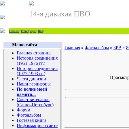
14-я дивизия ПВО
Главная
|
Регистрация
|
Вход
Меню сайта
Главная
»
Фотоальбом
»
ЗРВ
»
8
Главная страница
История соединения
(1951-1976 гг.)
История соединения
(1977-1993 гг.)
Просмотро
Части дивизии
Наши гарнизоны
По волне моей
памяти...
Совет ветеранов
(Санкт-Петербург)
Форум
Фотоальбом
Гостевая книга
Информация о сайте