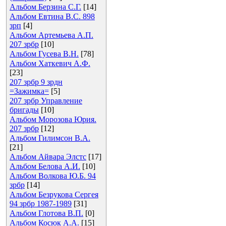
Альбом Берзина С.Г.
[14]
Альбом Евтина В.С. 898
зрп
[4]
Альбом Артемьева А.П.
207 зрбр
[10]
Альбом Гусева В.Н.
[78]
Альбом Хаткевич А.Ф.
[23]
207 зрбр 9 зрдн
=Зажимка=
[5]
207 зрбр Управление
бригады
[10]
Альбом Морозова Юрия.
207 зрбр
[12]
Альбом Гилимсон В.А.
[21]
Альбом Айвара Элстс
[17]
Альбом Белова А.И.
[10]
Альбом Волкова Ю.Б. 94
зрбр
[14]
Альбом Безрукова Сергея
94 зрбр 1987-1989
[31]
Альбом Глотова В.П.
[0]
Альбом Косюк А.А.
[15]