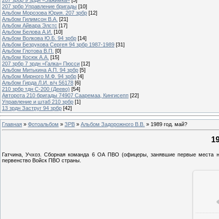
207 зрбр Управление бригады
[10]
Альбом Морозова Юрия. 207 зрбр
[12]
Альбом Гилимсон В.А.
[21]
Альбом Айвара Элстс
[17]
Альбом Белова А.И.
[10]
Альбом Волкова Ю.Б. 94 зрбр
[14]
Альбом Безрукова Сергея 94 зрбр 1987-1989
[31]
Альбом Глотова В.П.
[0]
Альбом Косюк А.А.
[15]
207 зрбр 7 зрдн =Галка= Пюсси
[12]
Альбом Митькина А.П. 94 зрбр
[5]
Альбом Мирного М.Ф. 94 зрбр
[4]
Альбом Гирда Л.И. в/ч 56178
[6]
210 зрбр тдн С-200 (Деево)
[54]
Авторота 210 бригады 74907 Сааремаа, Кингисепп
[22]
Управление и штаб 210 зрбр
[1]
13 зрдн Заструг 94 зрбр
[42]
Главная
»
Фотоальбом
»
ЗРВ
»
Альбом Задорожного В.В.
» 1989 год. май?
1
Гатчина, Учхоз. Сборная команда 6 ОА ПВО (офицеры, занявшие первые места н
первенство Войск ПВО страны.