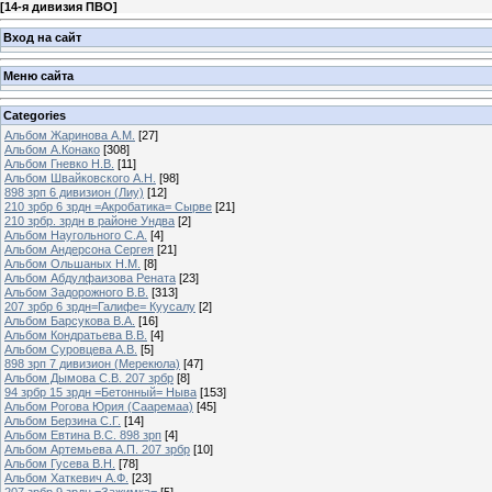
[
14-я дивизия ПВО
]
Вход на сайт
Меню сайта
Categories
Альбом Жаринова А.М.
[27]
Альбом А.Конако
[308]
Альбом Гневко Н.В.
[11]
Альбом Швайковского А.Н.
[98]
898 зрп 6 дивизион (Лиу)
[12]
210 зрбр 6 зрдн =Акробатика= Сырве
[21]
210 зрбр. зрдн в районе Ундва
[2]
Альбом Наугольного С.А.
[4]
Альбом Андерсона Сергея
[21]
Альбом Ольшаных Н.М.
[8]
Альбом Абдулфаизова Рената
[23]
Альбом Задорожного В.В.
[313]
207 зрбр 6 зрдн=Галифе= Куусалу
[2]
Альбом Барсукова В.А.
[16]
Альбом Кондратьева В.В.
[4]
Альбом Суровцева А.В.
[5]
898 зрп 7 дивизион (Мерекюла)
[47]
Альбом Дымова С.В. 207 зрбр
[8]
94 зрбр 15 зрдн =Бетонный= Ныва
[153]
Альбом Рогова Юрия (Сааремаа)
[45]
Альбом Берзина С.Г.
[14]
Альбом Евтина В.С. 898 зрп
[4]
Альбом Артемьева А.П. 207 зрбр
[10]
Альбом Гусева В.Н.
[78]
Альбом Хаткевич А.Ф.
[23]
207 зрбр 9 зрдн =Зажимка=
[5]