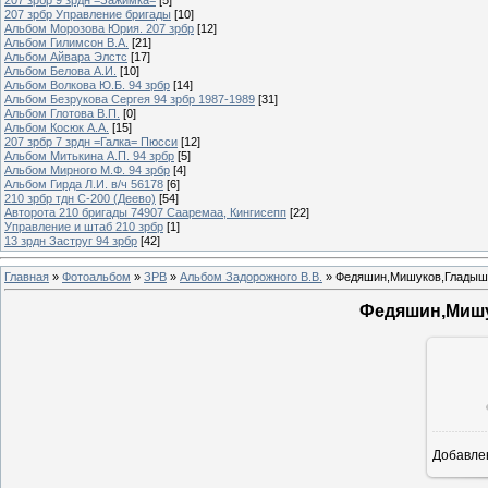
207 зрбр Управление бригады
[10]
Альбом Морозова Юрия. 207 зрбр
[12]
Альбом Гилимсон В.А.
[21]
Альбом Айвара Элстс
[17]
Альбом Белова А.И.
[10]
Альбом Волкова Ю.Б. 94 зрбр
[14]
Альбом Безрукова Сергея 94 зрбр 1987-1989
[31]
Альбом Глотова В.П.
[0]
Альбом Косюк А.А.
[15]
207 зрбр 7 зрдн =Галка= Пюсси
[12]
Альбом Митькина А.П. 94 зрбр
[5]
Альбом Мирного М.Ф. 94 зрбр
[4]
Альбом Гирда Л.И. в/ч 56178
[6]
210 зрбр тдн С-200 (Деево)
[54]
Авторота 210 бригады 74907 Сааремаа, Кингисепп
[22]
Управление и штаб 210 зрбр
[1]
13 зрдн Заструг 94 зрбр
[42]
Главная
»
Фотоальбом
»
ЗРВ
»
Альбом Задорожного В.В.
» Федяшин,Мишуков,Гладышк
Федяшин,Мишу
Добавле