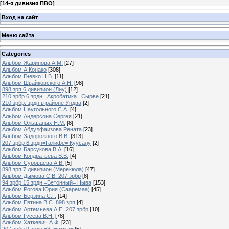
[
14-я дивизия ПВО
]
Вход на сайт
Меню сайта
Categories
Альбом Жаринова А.М.
[27]
Альбом А.Конако
[308]
Альбом Гневко Н.В.
[11]
Альбом Швайковского А.Н.
[98]
898 зрп 6 дивизион (Лиу)
[12]
210 зрбр 6 зрдн =Акробатика= Сырве
[21]
210 зрбр. зрдн в районе Ундва
[2]
Альбом Наугольного С.А.
[4]
Альбом Андерсона Сергея
[21]
Альбом Ольшаных Н.М.
[8]
Альбом Абдулфаизова Рената
[23]
Альбом Задорожного В.В.
[313]
207 зрбр 6 зрдн=Галифе= Куусалу
[2]
Альбом Барсукова В.А.
[16]
Альбом Кондратьева В.В.
[4]
Альбом Суровцева А.В.
[5]
898 зрп 7 дивизион (Мерекюла)
[47]
Альбом Дымова С.В. 207 зрбр
[8]
94 зрбр 15 зрдн =Бетонный= Ныва
[153]
Альбом Рогова Юрия (Сааремаа)
[45]
Альбом Берзина С.Г.
[14]
Альбом Евтина В.С. 898 зрп
[4]
Альбом Артемьева А.П. 207 зрбр
[10]
Альбом Гусева В.Н.
[78]
Альбом Хаткевич А.Ф.
[23]
207 зрбр 9 зрдн =Зажимка=
[5]