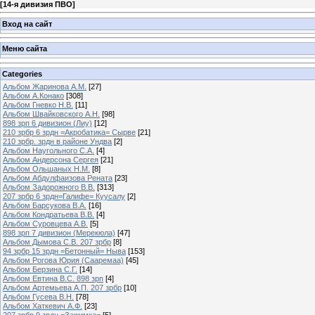
[
14-я дивизия ПВО
]
Вход на сайт
Меню сайта
Categories
Альбом Жаринова А.М.
[27]
Альбом А.Конако
[308]
Альбом Гневко Н.В.
[11]
Альбом Швайковского А.Н.
[98]
898 зрп 6 дивизион (Лиу)
[12]
210 зрбр 6 зрдн =Акробатика= Сырве
[21]
210 зрбр. зрдн в районе Ундва
[2]
Альбом Наугольного С.А.
[4]
Альбом Андерсона Сергея
[21]
Альбом Ольшаных Н.М.
[8]
Альбом Абдулфаизова Рената
[23]
Альбом Задорожного В.В.
[313]
207 зрбр 6 зрдн=Галифе= Куусалу
[2]
Альбом Барсукова В.А.
[16]
Альбом Кондратьева В.В.
[4]
Альбом Суровцева А.В.
[5]
898 зрп 7 дивизион (Мерекюла)
[47]
Альбом Дымова С.В. 207 зрбр
[8]
94 зрбр 15 зрдн =Бетонный= Ныва
[153]
Альбом Рогова Юрия (Сааремаа)
[45]
Альбом Берзина С.Г.
[14]
Альбом Евтина В.С. 898 зрп
[4]
Альбом Артемьева А.П. 207 зрбр
[10]
Альбом Гусева В.Н.
[78]
Альбом Хаткевич А.Ф.
[23]
207 зрбр 9 зрдн =Зажимка=
[5]