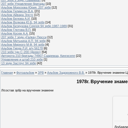
207 зрбр Управление бригады
[10]
Альбом Морозова Юрия. 207 зрбр
[12]
Альбом Гилимсон В.А.
[21]
Альбом Айвара Элстс
[17]
Альбом Белова А.И.
[10]
Альбом Волкова Ю.Б. 94 зрбр
[14]
Альбом Безрукова Сергея 94 зрбр 1987-1989
[31]
Альбом Глотова В.П.
[0]
Альбом Косюк А.А.
[15]
207 зрбр 7 зрдн =Галка= Пюсси
[12]
Альбом Митькина А.П. 94 зрбр
[5]
Альбом Мирного М.Ф. 94 зрбр
[4]
Альбом Гирда Л.И. в/ч 56178
[6]
210 зрбр тдн С-200 (Деево)
[54]
Авторота 210 бригады 74907 Сааремаа, Кингисепп
[22]
Управление и штаб 210 зрбр
[1]
13 зрдн Заструг 94 зрбр
[42]
Главная
»
Фотоальбом
»
ЗРВ
»
Альбом Задорожного В.В.
» 1978г. Вручение знамени 
1978г. Вручение знам
Л/состав зрбр на вручении знамени
Добавл