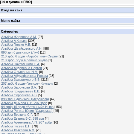
[
14-я дивизия ПВО
]
Вход на сайт
Меню сайта
Categories
Альбом Жаринова А.М.
[27]
Альбом А.Конако
[308]
Альбом Гневко Н.В.
[11]
Альбом Швайковского А.Н.
[98]
898 зрп 6 дивизион (Лиу)
[12]
210 зрбр 6 зрдн =Акробатика= Сырве
[21]
210 зрбр. зрдн в районе Ундва
[2]
Альбом Наугольного С.А.
[4]
Альбом Андерсона Сергея
[21]
Альбом Ольшаных Н.М.
[8]
Альбом Абдулфаизова Рената
[23]
Альбом Задорожного В.В.
[313]
207 зрбр 6 зрдн=Галифе= Куусалу
[2]
Альбом Барсукова В.А.
[16]
Альбом Кондратьева В.В.
[4]
Альбом Суровцева А.В.
[5]
898 зрп 7 дивизион (Мерекюла)
[47]
Альбом Дымова С.В. 207 зрбр
[8]
94 зрбр 15 зрдн =Бетонный= Ныва
[153]
Альбом Рогова Юрия (Сааремаа)
[45]
Альбом Берзина С.Г.
[14]
Альбом Евтина В.С. 898 зрп
[4]
Альбом Артемьева А.П. 207 зрбр
[10]
Альбом Гусева В.Н.
[78]
Альбом Хаткевич А.Ф.
[23]
207 зрбр 9 зрдн =Зажимка=
[5]