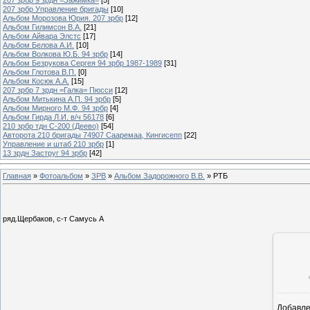
207 зрбр Управление бригады
[10]
Альбом Морозова Юрия. 207 зрбр
[12]
Альбом Гилимсон В.А.
[21]
Альбом Айвара Элстс
[17]
Альбом Белова А.И.
[10]
Альбом Волкова Ю.Б. 94 зрбр
[14]
Альбом Безрукова Сергея 94 зрбр 1987-1989
[31]
Альбом Глотова В.П.
[0]
Альбом Косюк А.А.
[15]
207 зрбр 7 зрдн =Галка= Пюсси
[12]
Альбом Митькина А.П. 94 зрбр
[5]
Альбом Мирного М.Ф. 94 зрбр
[4]
Альбом Гирда Л.И. в/ч 56178
[6]
210 зрбр тдн С-200 (Деево)
[54]
Авторота 210 бригады 74907 Сааремаа, Кингисепп
[22]
Управление и штаб 210 зрбр
[1]
13 зрдн Заструг 94 зрбр
[42]
Главная
»
Фотоальбом
»
ЗРВ
»
Альбом Задорожного В.В.
» РТБ
ряд.Щербаков, с-т Самусь А
Добавл