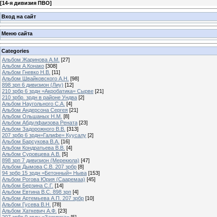
[
14-я дивизия ПВО
]
Вход на сайт
Меню сайта
Categories
Альбом Жаринова А.М.
[27]
Альбом А.Конако
[308]
Альбом Гневко Н.В.
[11]
Альбом Швайковского А.Н.
[98]
898 зрп 6 дивизион (Лиу)
[12]
210 зрбр 6 зрдн =Акробатика= Сырве
[21]
210 зрбр. зрдн в районе Ундва
[2]
Альбом Наугольного С.А.
[4]
Альбом Андерсона Сергея
[21]
Альбом Ольшаных Н.М.
[8]
Альбом Абдулфаизова Рената
[23]
Альбом Задорожного В.В.
[313]
207 зрбр 6 зрдн=Галифе= Куусалу
[2]
Альбом Барсукова В.А.
[16]
Альбом Кондратьева В.В.
[4]
Альбом Суровцева А.В.
[5]
898 зрп 7 дивизион (Мерекюла)
[47]
Альбом Дымова С.В. 207 зрбр
[8]
94 зрбр 15 зрдн =Бетонный= Ныва
[153]
Альбом Рогова Юрия (Сааремаа)
[45]
Альбом Берзина С.Г.
[14]
Альбом Евтина В.С. 898 зрп
[4]
Альбом Артемьева А.П. 207 зрбр
[10]
Альбом Гусева В.Н.
[78]
Альбом Хаткевич А.Ф.
[23]
207 зрбр 9 зрдн =Зажимка=
[5]