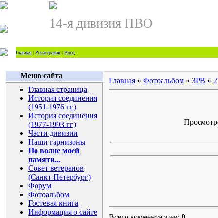
14-я дивизия ПВО
Главная
|
Регистрация
|
Вход
Меню сайта
Главная
»
Фотоальбом
»
ЗРВ
»
2
Главная страница
История соединения
(1951-1976 гг.)
История соединения
Просмотров
(1977-1993 гг.)
Части дивизии
Наши гарнизоны
По волне моей
памяти...
Совет ветеранов
(Санкт-Петербург)
Форум
Фотоальбом
Гостевая книга
Информация о сайте
Всего комментариев:
0