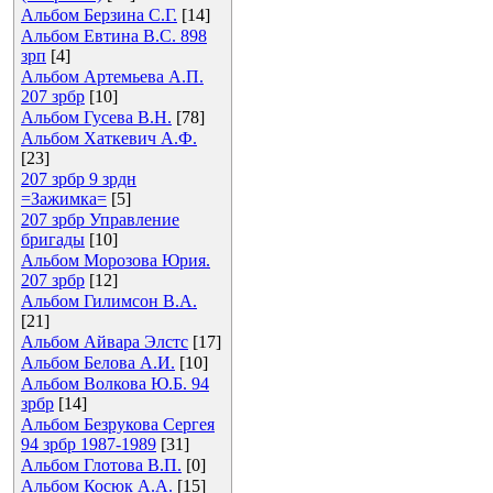
Альбом Берзина С.Г.
[14]
Альбом Евтина В.С. 898
зрп
[4]
Альбом Артемьева А.П.
207 зрбр
[10]
Альбом Гусева В.Н.
[78]
Альбом Хаткевич А.Ф.
[23]
207 зрбр 9 зрдн
=Зажимка=
[5]
207 зрбр Управление
бригады
[10]
Альбом Морозова Юрия.
207 зрбр
[12]
Альбом Гилимсон В.А.
[21]
Альбом Айвара Элстс
[17]
Альбом Белова А.И.
[10]
Альбом Волкова Ю.Б. 94
зрбр
[14]
Альбом Безрукова Сергея
94 зрбр 1987-1989
[31]
Альбом Глотова В.П.
[0]
Альбом Косюк А.А.
[15]