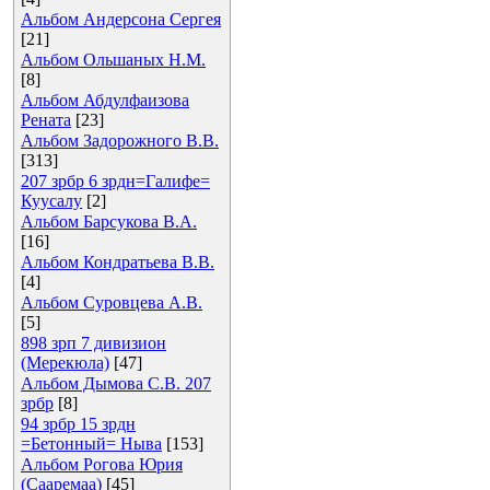
Альбом Андерсона Сергея
[21]
Альбом Ольшаных Н.М.
[8]
Альбом Абдулфаизова
Рената
[23]
Альбом Задорожного В.В.
[313]
207 зрбр 6 зрдн=Галифе=
Куусалу
[2]
Альбом Барсукова В.А.
[16]
Альбом Кондратьева В.В.
[4]
Альбом Суровцева А.В.
[5]
898 зрп 7 дивизион
(Мерекюла)
[47]
Альбом Дымова С.В. 207
зрбр
[8]
94 зрбр 15 зрдн
=Бетонный= Ныва
[153]
Альбом Рогова Юрия
(Сааремаа)
[45]