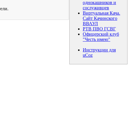
однокашников и
сослуживцев
ели.
Виртуальная Кача.
Сайт Качинского
ВВАУЛ
РТВ ПВО ГСВГ
Офицерский клуб
"Честь имею"
Инструкции для
uCoz