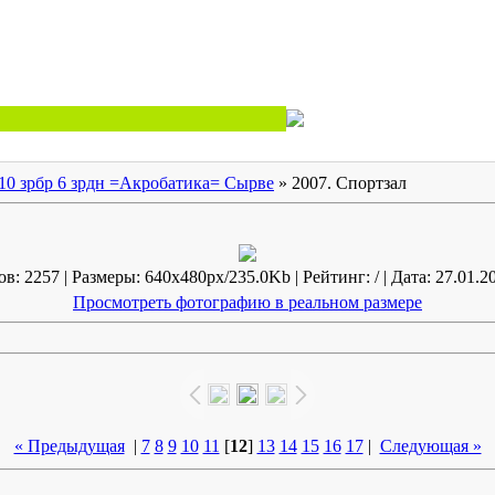
10 зрбр 6 зрдн =Акробатика= Сырве
» 2007. Спортзал
: 2257 | Размеры: 640x480px/235.0Kb | Рейтинг: / | Дата: 27.01.2
Просмотреть фотографию в реальном размере
« Предыдущая
|
7
8
9
10
11
[
12
]
13
14
15
16
17
|
Следующая »