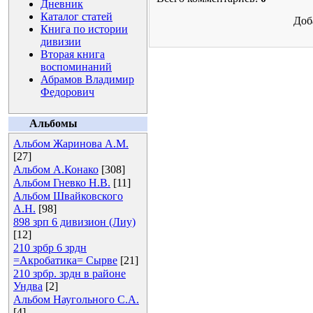
Дневник
Каталог статей
Доб
Книга по истории
дивизии
Вторая книга
воспоминаний
Абрамов Владимир
Федорович
Альбомы
Альбом Жаринова А.М.
[27]
Альбом А.Конако
[308]
Альбом Гневко Н.В.
[11]
Альбом Швайковского
А.Н.
[98]
898 зрп 6 дивизион (Лиу)
[12]
210 зрбр 6 зрдн
=Акробатика= Сырве
[21]
210 зрбр. зрдн в районе
Ундва
[2]
Альбом Наугольного С.А.
[4]