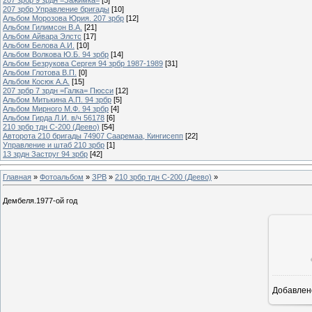
207 зрбр Управление бригады
[10]
Альбом Морозова Юрия. 207 зрбр
[12]
Альбом Гилимсон В.А.
[21]
Альбом Айвара Элстс
[17]
Альбом Белова А.И.
[10]
Альбом Волкова Ю.Б. 94 зрбр
[14]
Альбом Безрукова Сергея 94 зрбр 1987-1989
[31]
Альбом Глотова В.П.
[0]
Альбом Косюк А.А.
[15]
207 зрбр 7 зрдн =Галка= Пюсси
[12]
Альбом Митькина А.П. 94 зрбр
[5]
Альбом Мирного М.Ф. 94 зрбр
[4]
Альбом Гирда Л.И. в/ч 56178
[6]
210 зрбр тдн С-200 (Деево)
[54]
Авторота 210 бригады 74907 Сааремаа, Кингисепп
[22]
Управление и штаб 210 зрбр
[1]
13 зрдн Заструг 94 зрбр
[42]
Главная
»
Фотоальбом
»
ЗРВ
»
210 зрбр тдн С-200 (Деево)
»
Дембеля.1977-ой год
Добавлен