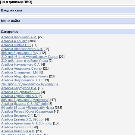
[
14-я дивизия ПВО
]
Вход на сайт
Меню сайта
Categories
Альбом Жаринова А.М.
[27]
Альбом А.Конако
[308]
Альбом Гневко Н.В.
[11]
Альбом Швайковского А.Н.
[98]
898 зрп 6 дивизион (Лиу)
[12]
210 зрбр 6 зрдн =Акробатика= Сырве
[21]
210 зрбр. зрдн в районе Ундва
[2]
Альбом Наугольного С.А.
[4]
Альбом Андерсона Сергея
[21]
Альбом Ольшаных Н.М.
[8]
Альбом Абдулфаизова Рената
[23]
Альбом Задорожного В.В.
[313]
207 зрбр 6 зрдн=Галифе= Куусалу
[2]
Альбом Барсукова В.А.
[16]
Альбом Кондратьева В.В.
[4]
Альбом Суровцева А.В.
[5]
898 зрп 7 дивизион (Мерекюла)
[47]
Альбом Дымова С.В. 207 зрбр
[8]
94 зрбр 15 зрдн =Бетонный= Ныва
[153]
Альбом Рогова Юрия (Сааремаа)
[45]
Альбом Берзина С.Г.
[14]
Альбом Евтина В.С. 898 зрп
[4]
Альбом Артемьева А.П. 207 зрбр
[10]
Альбом Гусева В.Н.
[78]
Альбом Хаткевич А.Ф.
[23]
207 зрбр 9 зрдн =Зажимка=
[5]