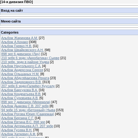
[
14-я дивизия ПВО
]
Вход на сайт
Меню сайта
Categories
Альбом Жаринова А.М.
[27]
Альбом А.Конако
[308]
Альбом Гневко Н.В.
[11]
Альбом Швайковского А.Н.
[98]
898 зрп 6 дивизион (Лиу)
[12]
210 зрбр 6 зрдн =Акробатика= Сырве
[21]
210 зрбр. зрдн в районе Ундва
[2]
Альбом Наугольного С.А.
[4]
Альбом Андерсона Сергея
[21]
Альбом Ольшаных Н.М.
[8]
Альбом Абдулфаизова Рената
[23]
Альбом Задорожного В.В.
[313]
207 зрбр 6 зрдн=Галифе= Куусалу
[2]
Альбом Барсукова В.А.
[16]
Альбом Кондратьева В.В.
[4]
Альбом Суровцева А.В.
[5]
898 зрп 7 дивизион (Мерекюла)
[47]
Альбом Дымова С.В. 207 зрбр
[8]
94 зрбр 15 зрдн =Бетонный= Ныва
[153]
Альбом Рогова Юрия (Сааремаа)
[45]
Альбом Берзина С.Г.
[14]
Альбом Евтина В.С. 898 зрп
[4]
Альбом Артемьева А.П. 207 зрбр
[10]
Альбом Гусева В.Н.
[78]
Альбом Хаткевич А.Ф.
[23]
207 зрбр 9 зрдн =Зажимка=
[5]