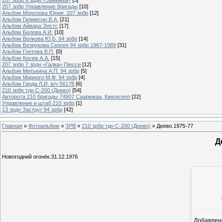
207 зрбр Управление бригады
[10]
Альбом Морозова Юрия. 207 зрбр
[12]
Альбом Гилимсон В.А.
[21]
Альбом Айвара Элстс
[17]
Альбом Белова А.И.
[10]
Альбом Волкова Ю.Б. 94 зрбр
[14]
Альбом Безрукова Сергея 94 зрбр 1987-1989
[31]
Альбом Глотова В.П.
[0]
Альбом Косюк А.А.
[15]
207 зрбр 7 зрдн =Галка= Пюсси
[12]
Альбом Митькина А.П. 94 зрбр
[5]
Альбом Мирного М.Ф. 94 зрбр
[4]
Альбом Гирда Л.И. в/ч 56178
[6]
210 зрбр тдн С-200 (Деево)
[54]
Авторота 210 бригады 74907 Сааремаа, Кингисепп
[22]
Управление и штаб 210 зрбр
[1]
13 зрдн Заструг 94 зрбр
[42]
Главная
»
Фотоальбом
»
ЗРВ
»
210 зрбр тдн С-200 (Деево)
» Деево.1975-77
Д
Новогодний огонёк.31.12.1976
Добавлен