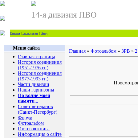
14-я дивизия ПВО
Главная
|
Регистрация
|
Вход
Меню сайта
Главная
»
Фотоальбом
»
ЗРВ
»
2
Главная страница
История соединения
(1951-1976 гг.)
История соединения
(1977-1993 гг.)
Просмотров:
Части дивизии
Наши гарнизоны
По волне моей
памяти...
Совет ветеранов
(Санкт-Петербург)
Форум
Фотоальбом
Гостевая книга
Информация о сайте