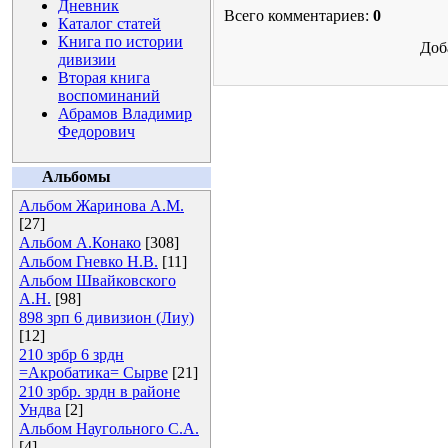
Дневник
Всего комментариев:
0
Каталог статей
Книга по истории
Доб
дивизии
Вторая книга
воспоминаний
Абрамов Владимир
Федорович
Альбомы
Альбом Жаринова А.М.
[27]
Альбом А.Конако
[308]
Альбом Гневко Н.В.
[11]
Альбом Швайковского
А.Н.
[98]
898 зрп 6 дивизион (Лиу)
[12]
210 зрбр 6 зрдн
=Акробатика= Сырве
[21]
210 зрбр. зрдн в районе
Ундва
[2]
Альбом Наугольного С.А.
[4]