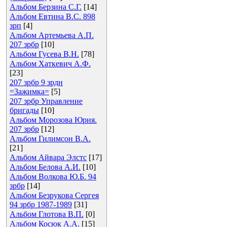
Альбом Берзина С.Г.
[14]
Альбом Евтина В.С. 898
зрп
[4]
Альбом Артемьева А.П.
207 зрбр
[10]
Альбом Гусева В.Н.
[78]
Альбом Хаткевич А.Ф.
[23]
207 зрбр 9 зрдн
=Зажимка=
[5]
207 зрбр Управление
бригады
[10]
Альбом Морозова Юрия.
207 зрбр
[12]
Альбом Гилимсон В.А.
[21]
Альбом Айвара Элстс
[17]
Альбом Белова А.И.
[10]
Альбом Волкова Ю.Б. 94
зрбр
[14]
Альбом Безрукова Сергея
94 зрбр 1987-1989
[31]
Альбом Глотова В.П.
[0]
Альбом Косюк А.А.
[15]