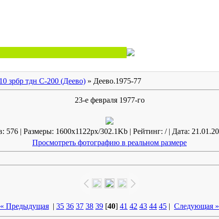
10 зрбр тдн С-200 (Деево)
» Деево.1975-77
23-е февраля 1977-го
 576 | Размеры: 1600x1122px/302.1Kb | Рейтинг: / | Дата: 21.01.20
Просмотреть фотографию в реальном размере
« Предыдущая
|
35
36
37
38
39
[
40
]
41
42
43
44
45
|
Следующая »