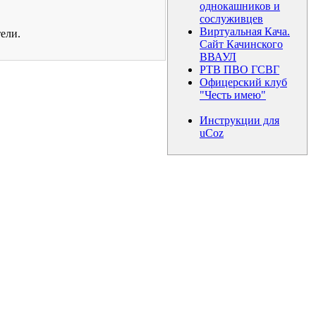
однокашников и
сослуживцев
Виртуальная Кача.
ели.
Сайт Качинского
ВВАУЛ
РТВ ПВО ГСВГ
Офицерский клуб
"Честь имею"
Инструкции для
uCoz