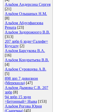
Альбом Андерсона Сергея
[21]
Альбом Ольшаных Н.М.
[8]
Альбом Абдулфаизова
Рената
[23]
Альбом Задорожного В.В.
[313]
207 зрбр 6 зрдн=Галифе=
Куусалу
[2]
Альбом Барсукова В.А.
[16]
Альбом Кондратьева В.В.
[4]
Альбом Суровцева А.В.
[5]
898 зрп 7 дивизион
(Мерекюла)
[47]
Альбом Дымова С.В. 207
зрбр
[8]
94 зрбр 15 зрдн
=Бетонный= Ныва
[153]
Альбом Рогова Юрия
(Сааремаа)
[45]