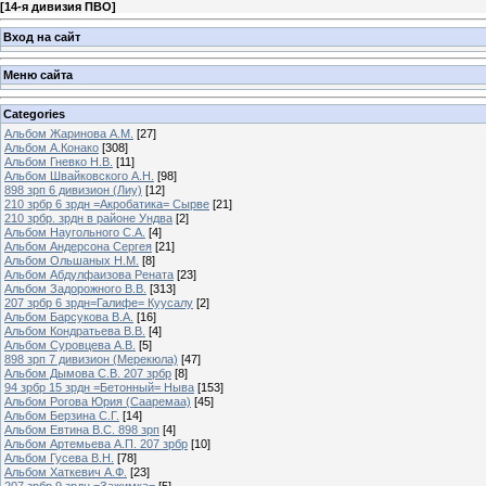
[
14-я дивизия ПВО
]
Вход на сайт
Меню сайта
Categories
Альбом Жаринова А.М.
[27]
Альбом А.Конако
[308]
Альбом Гневко Н.В.
[11]
Альбом Швайковского А.Н.
[98]
898 зрп 6 дивизион (Лиу)
[12]
210 зрбр 6 зрдн =Акробатика= Сырве
[21]
210 зрбр. зрдн в районе Ундва
[2]
Альбом Наугольного С.А.
[4]
Альбом Андерсона Сергея
[21]
Альбом Ольшаных Н.М.
[8]
Альбом Абдулфаизова Рената
[23]
Альбом Задорожного В.В.
[313]
207 зрбр 6 зрдн=Галифе= Куусалу
[2]
Альбом Барсукова В.А.
[16]
Альбом Кондратьева В.В.
[4]
Альбом Суровцева А.В.
[5]
898 зрп 7 дивизион (Мерекюла)
[47]
Альбом Дымова С.В. 207 зрбр
[8]
94 зрбр 15 зрдн =Бетонный= Ныва
[153]
Альбом Рогова Юрия (Сааремаа)
[45]
Альбом Берзина С.Г.
[14]
Альбом Евтина В.С. 898 зрп
[4]
Альбом Артемьева А.П. 207 зрбр
[10]
Альбом Гусева В.Н.
[78]
Альбом Хаткевич А.Ф.
[23]
207 зрбр 9 зрдн =Зажимка=
[5]