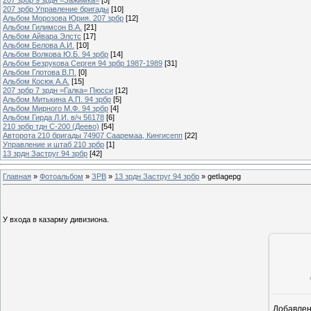
207 зрбр Управление бригады
[10]
Альбом Морозова Юрия. 207 зрбр
[12]
Альбом Гилимсон В.А.
[21]
Альбом Айвара Элстс
[17]
Альбом Белова А.И.
[10]
Альбом Волкова Ю.Б. 94 зрбр
[14]
Альбом Безрукова Сергея 94 зрбр 1987-1989
[31]
Альбом Глотова В.П.
[0]
Альбом Косюк А.А.
[15]
207 зрбр 7 зрдн =Галка= Пюсси
[12]
Альбом Митькина А.П. 94 зрбр
[5]
Альбом Мирного М.Ф. 94 зрбр
[4]
Альбом Гирда Л.И. в/ч 56178
[6]
210 зрбр тдн С-200 (Деево)
[54]
Авторота 210 бригады 74907 Сааремаа, Кингисепп
[22]
Управление и штаб 210 зрбр
[1]
13 зрдн Заструг 94 зрбр
[42]
Главная
»
Фотоальбом
»
ЗРВ
»
13 зрдн Заструг 94 зрбр
» getIagepg
У входа в казарму дивизиона.
Добавле