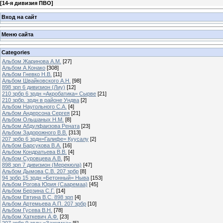
[
14-я дивизия ПВО
]
Вход на сайт
Меню сайта
Categories
Альбом Жаринова А.М.
[27]
Альбом А.Конако
[308]
Альбом Гневко Н.В.
[11]
Альбом Швайковского А.Н.
[98]
898 зрп 6 дивизион (Лиу)
[12]
210 зрбр 6 зрдн =Акробатика= Сырве
[21]
210 зрбр. зрдн в районе Ундва
[2]
Альбом Наугольного С.А.
[4]
Альбом Андерсона Сергея
[21]
Альбом Ольшаных Н.М.
[8]
Альбом Абдулфаизова Рената
[23]
Альбом Задорожного В.В.
[313]
207 зрбр 6 зрдн=Галифе= Куусалу
[2]
Альбом Барсукова В.А.
[16]
Альбом Кондратьева В.В.
[4]
Альбом Суровцева А.В.
[5]
898 зрп 7 дивизион (Мерекюла)
[47]
Альбом Дымова С.В. 207 зрбр
[8]
94 зрбр 15 зрдн =Бетонный= Ныва
[153]
Альбом Рогова Юрия (Сааремаа)
[45]
Альбом Берзина С.Г.
[14]
Альбом Евтина В.С. 898 зрп
[4]
Альбом Артемьева А.П. 207 зрбр
[10]
Альбом Гусева В.Н.
[78]
Альбом Хаткевич А.Ф.
[23]
207 зрбр 9 зрдн =Зажимка=
[5]