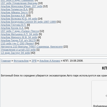
207 зрбр Управление бригады
[10]
Альбом Морозова Юрия. 207 зрбр
[12]
Альбом Гилимсон В.А.
[21]
Альбом Айвара Элстс
[17]
Альбом Белова А.И.
[10]
Альбом Волкова Ю.Б. 94 зрбр
[14]
Альбом Безрукова Сергея 94 зрбр 1987-1989
[31]
Альбом Глотова В.П.
[0]
Альбом Косюк А.А.
[15]
207 зрбр 7 зрдн =Галка= Пюсси
[12]
Альбом Митькина А.П. 94 зрбр
[5]
Альбом Мирного М.Ф. 94 зрбр
[4]
Альбом Гирда Л.И. в/ч 56178
[6]
210 зрбр тдн С-200 (Деево)
[54]
Авторота 210 бригады 74907 Сааремаа, Кингисепп
[22]
Управление и штаб 210 зрбр
[1]
13 зрдн Заструг 94 зрбр
[42]
Главная
»
Фотоальбом
»
ЗРВ
»
Альбом А.Конако
» КПП. 19.08.2008.
КП
Бетонный блок по середине убирается экскаватором.Авто парк используется как храни
Добавлен