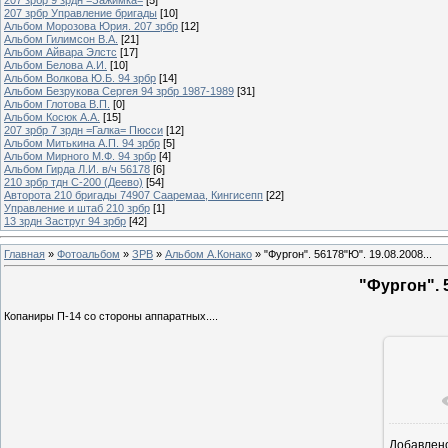
207 зрбр Управление бригады
[10]
Альбом Морозова Юрия. 207 зрбр
[12]
Альбом Гилимсон В.А.
[21]
Альбом Айвара Элстс
[17]
Альбом Белова А.И.
[10]
Альбом Волкова Ю.Б. 94 зрбр
[14]
Альбом Безрукова Сергея 94 зрбр 1987-1989
[31]
Альбом Глотова В.П.
[0]
Альбом Косюк А.А.
[15]
207 зрбр 7 зрдн =Галка= Пюсси
[12]
Альбом Митькина А.П. 94 зрбр
[5]
Альбом Мирного М.Ф. 94 зрбр
[4]
Альбом Гирда Л.И. в/ч 56178
[6]
210 зрбр тдн С-200 (Деево)
[54]
Авторота 210 бригады 74907 Сааремаа, Кингисепп
[22]
Управление и штаб 210 зрбр
[1]
13 зрдн Заструг 94 зрбр
[42]
Главная
»
Фотоальбом
»
ЗРВ
»
Альбом А.Конако
» "Фургон". 56178"Ю". 19.08.2008...
"Фургон". 5
Копаниры П-14 со стороны аппаратных....
Добавлен