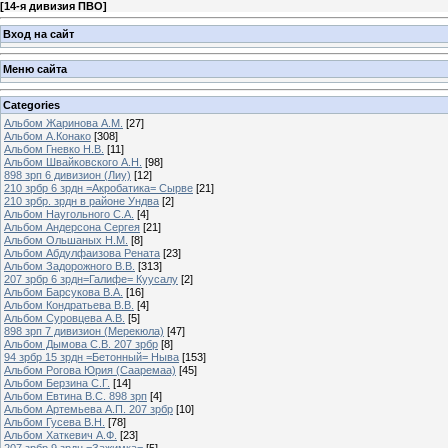
[
14-я дивизия ПВО
]
Вход на сайт
Меню сайта
Categories
Альбом Жаринова А.М.
[27]
Альбом А.Конако
[308]
Альбом Гневко Н.В.
[11]
Альбом Швайковского А.Н.
[98]
898 зрп 6 дивизион (Лиу)
[12]
210 зрбр 6 зрдн =Акробатика= Сырве
[21]
210 зрбр. зрдн в районе Ундва
[2]
Альбом Наугольного С.А.
[4]
Альбом Андерсона Сергея
[21]
Альбом Ольшаных Н.М.
[8]
Альбом Абдулфаизова Рената
[23]
Альбом Задорожного В.В.
[313]
207 зрбр 6 зрдн=Галифе= Куусалу
[2]
Альбом Барсукова В.А.
[16]
Альбом Кондратьева В.В.
[4]
Альбом Суровцева А.В.
[5]
898 зрп 7 дивизион (Мерекюла)
[47]
Альбом Дымова С.В. 207 зрбр
[8]
94 зрбр 15 зрдн =Бетонный= Ныва
[153]
Альбом Рогова Юрия (Сааремаа)
[45]
Альбом Берзина С.Г.
[14]
Альбом Евтина В.С. 898 зрп
[4]
Альбом Артемьева А.П. 207 зрбр
[10]
Альбом Гусева В.Н.
[78]
Альбом Хаткевич А.Ф.
[23]
207 зрбр 9 зрдн =Зажимка=
[5]