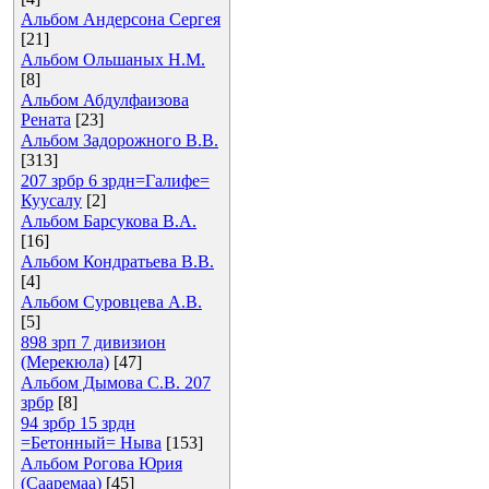
Альбом Андерсона Сергея
[21]
Альбом Ольшаных Н.М.
[8]
Альбом Абдулфаизова
Рената
[23]
Альбом Задорожного В.В.
[313]
207 зрбр 6 зрдн=Галифе=
Куусалу
[2]
Альбом Барсукова В.А.
[16]
Альбом Кондратьева В.В.
[4]
Альбом Суровцева А.В.
[5]
898 зрп 7 дивизион
(Мерекюла)
[47]
Альбом Дымова С.В. 207
зрбр
[8]
94 зрбр 15 зрдн
=Бетонный= Ныва
[153]
Альбом Рогова Юрия
(Сааремаа)
[45]