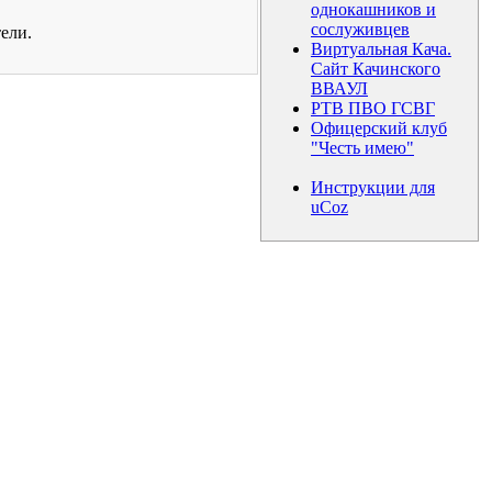
однокашников и
сослуживцев
ели.
Виртуальная Кача.
Сайт Качинского
ВВАУЛ
РТВ ПВО ГСВГ
Офицерский клуб
"Честь имею"
Инструкции для
uCoz