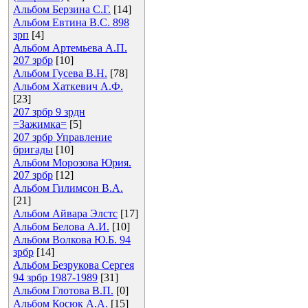
Альбом Берзина С.Г.
[14]
Альбом Евтина В.С. 898
зрп
[4]
Альбом Артемьева А.П.
207 зрбр
[10]
Альбом Гусева В.Н.
[78]
Альбом Хаткевич А.Ф.
[23]
207 зрбр 9 зрдн
=Зажимка=
[5]
207 зрбр Управление
бригады
[10]
Альбом Морозова Юрия.
207 зрбр
[12]
Альбом Гилимсон В.А.
[21]
Альбом Айвара Элстс
[17]
Альбом Белова А.И.
[10]
Альбом Волкова Ю.Б. 94
зрбр
[14]
Альбом Безрукова Сергея
94 зрбр 1987-1989
[31]
Альбом Глотова В.П.
[0]
Альбом Косюк А.А.
[15]