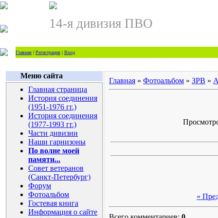
14-я дивизия ПВО
Главная
|
Регистрация
|
Вход
Меню сайта
Главная
»
Фотоальбом
»
ЗРВ
»
А
Главная страница
История соединения
(1951-1976 гг.)
История соединения
Просмотров
(1977-1993 гг.)
Части дивизии
Наши гарнизоны
По волне моей
памяти...
Совет ветеранов
(Санкт-Петербург)
Форум
Фотоальбом
« Пре
Гостевая книга
Информация о сайте
Всего комментариев:
0