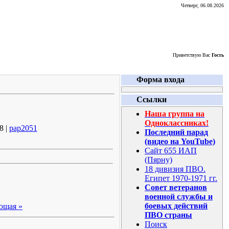
Четверг, 06.08.2026
Приветствую Вас
Гость
Форма входа
Ссылки
Наша группа на
Одноклассниках!
8 |
pap2051
Последний парад
(видео на YouTube)
Сайт 655 ИАП
(Пярну)
18 дивизия ПВО.
Египет 1970-1971 гг.
Совет ветеранов
военной службы и
боевых действий
ющая »
ПВО страны
Поиск