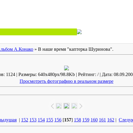
льбом А.Конако
» В наше время "каптерка Шуринова".
: 1124 | Размеры: 640x480px/98.8Kb | Рейтинг: / | Дата: 08.09.200
Просмотреть фотографию в реальном размере
дыдущая
|
152
153
154
155
156
[
157
]
158
159
160
161
162
|
Следу