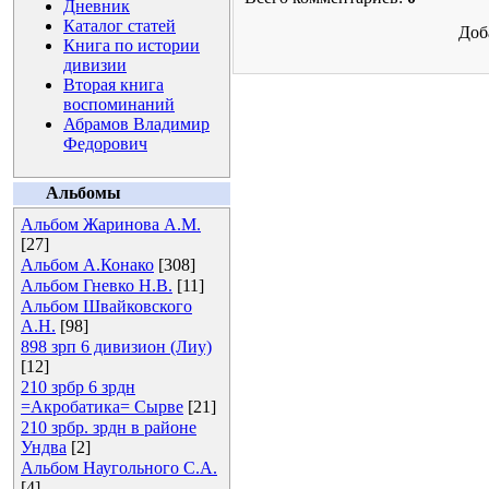
Дневник
Каталог статей
Доб
Книга по истории
дивизии
Вторая книга
воспоминаний
Абрамов Владимир
Федорович
Альбомы
Альбом Жаринова А.М.
[27]
Альбом А.Конако
[308]
Альбом Гневко Н.В.
[11]
Альбом Швайковского
А.Н.
[98]
898 зрп 6 дивизион (Лиу)
[12]
210 зрбр 6 зрдн
=Акробатика= Сырве
[21]
210 зрбр. зрдн в районе
Ундва
[2]
Альбом Наугольного С.А.
[4]