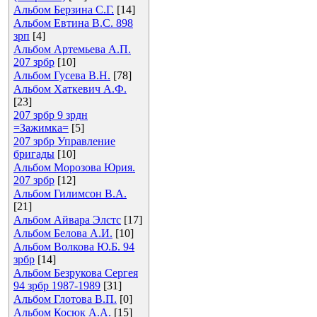
Альбом Берзина С.Г.
[14]
Альбом Евтина В.С. 898
зрп
[4]
Альбом Артемьева А.П.
207 зрбр
[10]
Альбом Гусева В.Н.
[78]
Альбом Хаткевич А.Ф.
[23]
207 зрбр 9 зрдн
=Зажимка=
[5]
207 зрбр Управление
бригады
[10]
Альбом Морозова Юрия.
207 зрбр
[12]
Альбом Гилимсон В.А.
[21]
Альбом Айвара Элстс
[17]
Альбом Белова А.И.
[10]
Альбом Волкова Ю.Б. 94
зрбр
[14]
Альбом Безрукова Сергея
94 зрбр 1987-1989
[31]
Альбом Глотова В.П.
[0]
Альбом Косюк А.А.
[15]