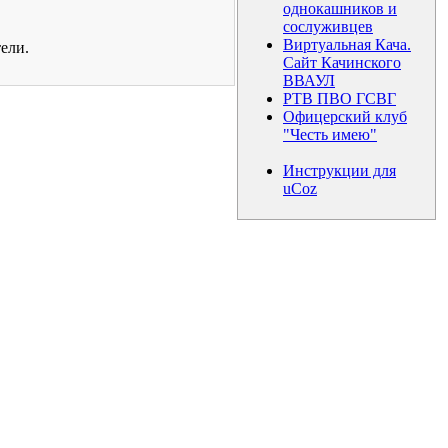
однокашников и
сослуживцев
Виртуальная Кача.
ели.
Сайт Качинского
ВВАУЛ
РТВ ПВО ГСВГ
Офицерский клуб
"Честь имею"
Инструкции для
uCoz