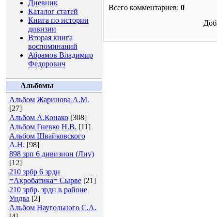
Дневник
Всего комментариев:
0
Каталог статей
Книга по истории
Доб
дивизии
Вторая книга
воспоминаний
Абрамов Владимир
Федорович
Альбомы
Альбом Жаринова А.М.
[27]
Альбом А.Конако
[308]
Альбом Гневко Н.В.
[11]
Альбом Швайковского
А.Н.
[98]
898 зрп 6 дивизион (Лиу)
[12]
210 зрбр 6 зрдн
=Акробатика= Сырве
[21]
210 зрбр. зрдн в районе
Ундва
[2]
Альбом Наугольного С.А.
[4]