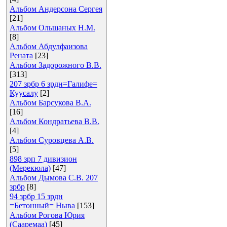
Альбом Андерсона Сергея
[21]
Альбом Ольшаных Н.М.
[8]
Альбом Абдулфаизова
Рената
[23]
Альбом Задорожного В.В.
[313]
207 зрбр 6 зрдн=Галифе=
Куусалу
[2]
Альбом Барсукова В.А.
[16]
Альбом Кондратьева В.В.
[4]
Альбом Суровцева А.В.
[5]
898 зрп 7 дивизион
(Мерекюла)
[47]
Альбом Дымова С.В. 207
зрбр
[8]
94 зрбр 15 зрдн
=Бетонный= Ныва
[153]
Альбом Рогова Юрия
(Сааремаа)
[45]