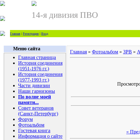
14-я дивизия ПВО
Главная
|
Регистрация
|
Вход
Меню сайта
Главная
»
Фотоальбом
»
ЗРВ
»
А
Главная страница
История соединения
(1951-1976 гг.)
История соединения
(1977-1993 гг.)
Просмотров
Части дивизии
Наши гарнизоны
По волне моей
памяти...
Совет ветеранов
(Санкт-Петербург)
Форум
Фотоальбом
Гостевая книга
« Пре
Информация о сайте