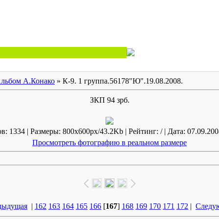
льбом А.Конако
» К-9. 1 группа.56178"Ю".19.08.2008.
ЗКП 94 зрб.
: 1334 | Размеры: 800x600px/43.2Kb | Рейтинг: / | Дата: 07.09.200
Просмотреть фотографию в реальном размере
дыдущая
|
162
163
164
165
166
[
167
]
168
169
170
171
172
|
Следу