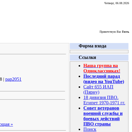
Четверг, 06.08.2026
Приветствую Вас
Гость
Форма входа
Ссылки
Наша группа на
Одноклассниках!
Последний парад
8 |
pap2051
(видео на YouTube)
Сайт 655 ИАП
(Пярну)
18 дивизия ПВО.
Египет 1970-1971 гг.
Совет ветеранов
военной службы и
боевых действий
ПВО страны
ющая »
Поиск