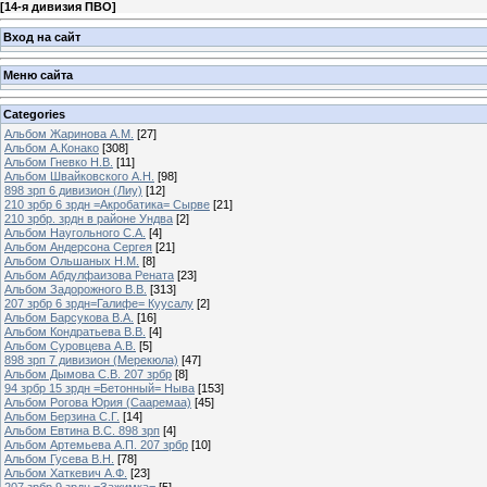
[
14-я дивизия ПВО
]
Вход на сайт
Меню сайта
Categories
Альбом Жаринова А.М.
[27]
Альбом А.Конако
[308]
Альбом Гневко Н.В.
[11]
Альбом Швайковского А.Н.
[98]
898 зрп 6 дивизион (Лиу)
[12]
210 зрбр 6 зрдн =Акробатика= Сырве
[21]
210 зрбр. зрдн в районе Ундва
[2]
Альбом Наугольного С.А.
[4]
Альбом Андерсона Сергея
[21]
Альбом Ольшаных Н.М.
[8]
Альбом Абдулфаизова Рената
[23]
Альбом Задорожного В.В.
[313]
207 зрбр 6 зрдн=Галифе= Куусалу
[2]
Альбом Барсукова В.А.
[16]
Альбом Кондратьева В.В.
[4]
Альбом Суровцева А.В.
[5]
898 зрп 7 дивизион (Мерекюла)
[47]
Альбом Дымова С.В. 207 зрбр
[8]
94 зрбр 15 зрдн =Бетонный= Ныва
[153]
Альбом Рогова Юрия (Сааремаа)
[45]
Альбом Берзина С.Г.
[14]
Альбом Евтина В.С. 898 зрп
[4]
Альбом Артемьева А.П. 207 зрбр
[10]
Альбом Гусева В.Н.
[78]
Альбом Хаткевич А.Ф.
[23]
207 зрбр 9 зрдн =Зажимка=
[5]