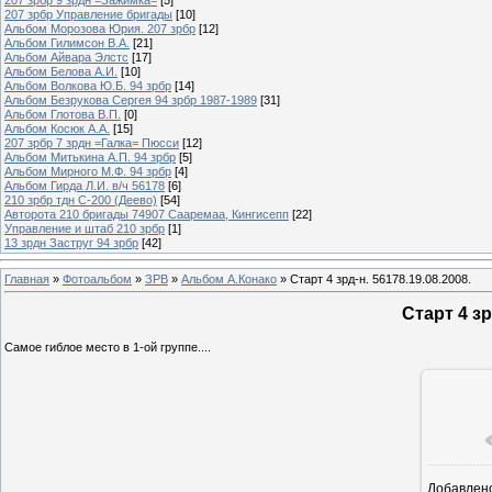
207 зрбр Управление бригады
[10]
Альбом Морозова Юрия. 207 зрбр
[12]
Альбом Гилимсон В.А.
[21]
Альбом Айвара Элстс
[17]
Альбом Белова А.И.
[10]
Альбом Волкова Ю.Б. 94 зрбр
[14]
Альбом Безрукова Сергея 94 зрбр 1987-1989
[31]
Альбом Глотова В.П.
[0]
Альбом Косюк А.А.
[15]
207 зрбр 7 зрдн =Галка= Пюсси
[12]
Альбом Митькина А.П. 94 зрбр
[5]
Альбом Мирного М.Ф. 94 зрбр
[4]
Альбом Гирда Л.И. в/ч 56178
[6]
210 зрбр тдн С-200 (Деево)
[54]
Авторота 210 бригады 74907 Сааремаа, Кингисепп
[22]
Управление и штаб 210 зрбр
[1]
13 зрдн Заструг 94 зрбр
[42]
Главная
»
Фотоальбом
»
ЗРВ
»
Альбом А.Конако
» Старт 4 зрд-н. 56178.19.08.2008.
Старт 4 зр
Самое гиблое место в 1-ой группе....
Добавлен