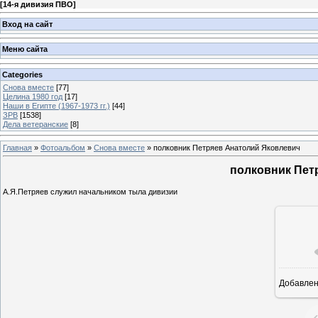
[
14-я дивизия ПВО
]
Вход на сайт
Меню сайта
Categories
Снова вместе
[77]
Целина 1980 год
[17]
Наши в Египте (1967-1973 гг.)
[44]
ЗРВ
[1538]
Дела ветеранские
[8]
Главная
»
Фотоальбом
»
Снова вместе
» полковник Петряев Анатолий Яковлевич
полковник Пет
А.Я.Петряев служил начальником тыла дивизии
Добавле