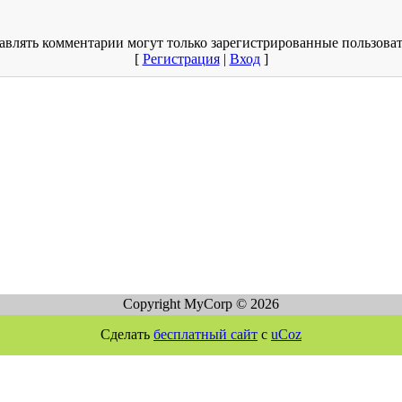
авлять комментарии могут только зарегистрированные пользоват
[
Регистрация
|
Вход
]
Copyright MyCorp © 2026
Сделать
бесплатный сайт
с
uCoz