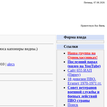
Пятница, 07.08.2026
Приветствую Вас
Гость
Форма входа
Ссылки
смоса капониры видны.)
Наша группа на
Одноклассниках!
Последний парад
010 |
alecs
(видео на YouTube)
Сайт 655 ИАП
(Пярну)
18 дивизия ПВО.
Египет 1970-1971 гг.
Совет ветеранов
военной службы и
боевых действий
ПВО страны
Поиск