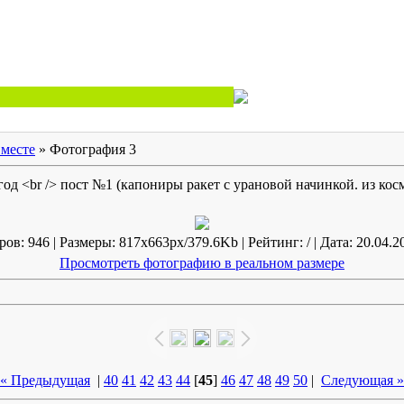
вместе
» Фотография 3
од <br /> пост №1 (капониры ракет с урановой начинкой. из ко
ов: 946 | Размеры: 817x663px/379.6Kb | Рейтинг: / | Дата: 20.04.2
Просмотреть фотографию в реальном размере
« Предыдущая
|
40
41
42
43
44
[
45
]
46
47
48
49
50
|
Следующая »