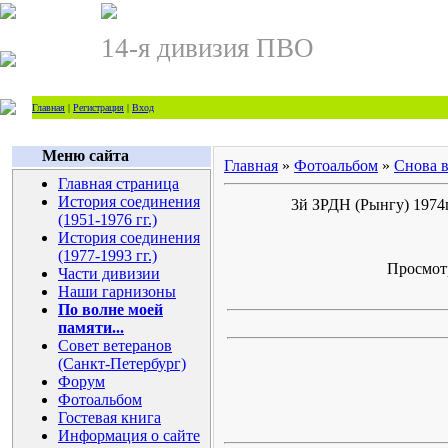
14-я дивизия ПВО
Главная
|
Регистрация
|
Вход
Меню сайта
Главная
»
Фотоальбом
»
Снова 
Главная страница
История соединения
3й ЗРДН (Рынгу) 1974г
(1951-1976 гг.)
История соединения
(1977-1993 гг.)
Просмотр
Части дивизии
Наши гарнизоны
По волне моей
памяти...
Совет ветеранов
(Санкт-Петербург)
Форум
Фотоальбом
Гостевая книга
Информация о сайте