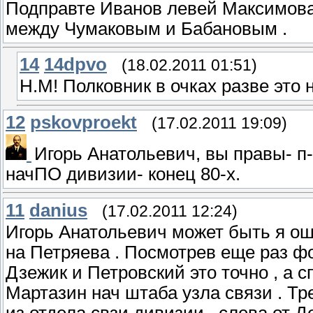
Подправте Иванов левей Максимова
между Чумаковым и Бабановым .
14
14dpvo
(18.02.2011 01:51)
Н.М! Полковник в очках разве это
12
pskovproekt
(17.02.2011 19:09)
Игорь Анатольевич, вы правы- п-
начПО дивизии- конец 80-х.
11
danius
(17.02.2011 12:24)
Игорь Анатольевич может быть я ош
на Петряева . Посмотрев еще раз ф
Дзежик и Петровский это точно , а 
Мартазин нач штаба узла связи . Тр
из отдела свзи дивизии , слева от 