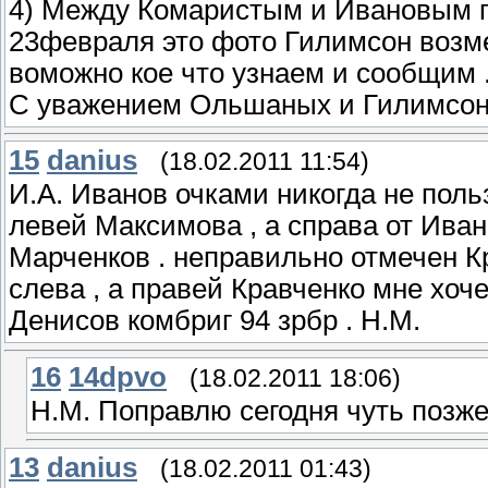
4) Между Комаристым и Ивановым п-
23февраля это фото Гилимсон возме
воможно кое что узнаем и сообщим 
С уважением Ольшаных и Гилимсон
15
danius
(18.02.2011 11:54)
И.А. Иванов очками никогда не поль
левей Максимова , а справа от Ива
Марченков . неправильно отмечен К
слева , а правей Кравченко мне хоче
Денисов комбриг 94 зрбр . Н.М.
16
14dpvo
(18.02.2011 18:06)
Н.М. Поправлю сегодня чуть позж
13
danius
(18.02.2011 01:43)