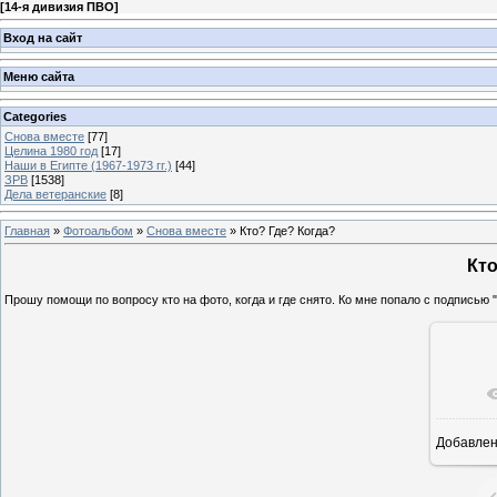
[
14-я дивизия ПВО
]
Вход на сайт
Меню сайта
Categories
Снова вместе
[77]
Целина 1980 год
[17]
Наши в Египте (1967-1973 гг.)
[44]
ЗРВ
[1538]
Дела ветеранские
[8]
Главная
»
Фотоальбом
»
Снова вместе
» Кто? Где? Когда?
Кто
Прошу помощи по вопросу кто на фото, когда и где снято. Ко мне попало с подписью 
Добавле