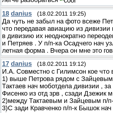
18
danius
(18.02.2011 19:25)
Да чуть не забыл на фото всеже Пе
что передавая авиацию из дивизии
в дивизию их неоднократно переоде
и Петряев . У п/п-ка Осадчего нач уз
летная форма . Вчера он мне это гов
17
danius
(18.02.2011 19:12)
И.А. Совместно с Гилимсон кое что
1) выше Петрова рядом с Зайцевым 
Тактаев нач моботдела дивизии , за
Фисенко из отд зрв , сзади Дзежик 
2)между Тактаевым и Зайцевым п/п-к
3)С зади Кравченко п/п-к Бышок нач