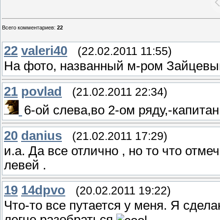
Всего комментариев
:
22
22
valeri40
(22.02.2011 11:55)
На фото, названный м-ром Зайцевым
21
povlad
(21.02.2011 22:34)
6-ой слева,во 2-ом ряду,-капита
20
danius
(21.02.2011 17:29)
и.а. Да все отлично , но то что отме
левей .
19
14dpvo
(20.02.2011 19:22)
Что-то все путается у меня. Я сдел
легче разобраться