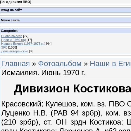
[
14-я дивизия ПВО
]
Вход на сайт
Меню сайта
Categories
Снова вместе
[77]
Целина 1980 год
[17]
Наши в Египте (1967-1973 гг.)
[44]
ЗРВ
[1538]
Дела ветеранские
[8]
Главная
»
Фотоальбом
»
Наши в Егип
Исмаилия. Июнь 1970 г.
Дивизион Костикова.
Красовский; Кулешов, ком. вз. ПВО 
Луценко Н.В. (РАВ 94 зрбр), ком. вз
(210 зрбр), ст. ОН зрдн Костикоа; 
зрдн Костикова; Ларионов А, кб2 зрд