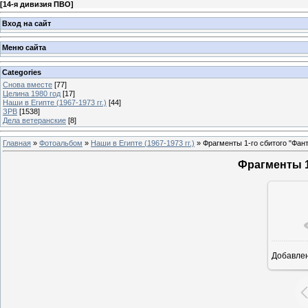
[
14-я дивизия ПВО
]
Вход на сайт
Меню сайта
Categories
Снова вместе
[77]
Целина 1980 год
[17]
Наши в Египте (1967-1973 гг.)
[44]
ЗРВ
[1538]
Дела ветеранские
[8]
Главная
»
Фотоальбом
»
Наши в Египте (1967-1973 гг.)
» Фрагменты 1-го сбитого "Фан
Фрагменты 1
Добавле