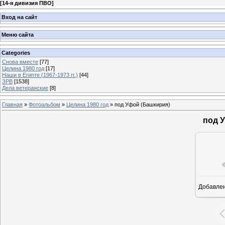
[
14-я дивизия ПВО
]
Вход на сайт
Меню сайта
Categories
Снова вместе
[77]
Целина 1980 год
[17]
Наши в Египте (1967-1973 гг.)
[44]
ЗРВ
[1538]
Дела ветеранские
[8]
Главная
»
Фотоальбом
»
Целина 1980 год
» под Уфой (Башкирия)
под 
Добавле