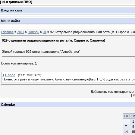
[
14-я дивизия ПВО
]
Вход на сайт
Меню сайта
Главная
»
2011
»
Ноябрь
»
04
» 929 отдельная радиолокационная рота (м. Сырве о. С
929 отдельная радиолокационная рота (м. Сырве о. Саарема)
Жилой городок 929 роты и дивизиона "Акробатика"
Всего комментариев
:
1
1
Слава
(13.11.2012 19:26)
Помню эту роту и нашу головную боль с ней связанную(был НШ 6 зрдн как раз в это 
Добавлять комментарии могу
[
Р
Calendar
Пн
Вт
1
7
8
14
15