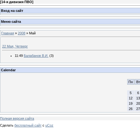
[
14-я дивизия ПВО
]
Вход на сайт
Меню сайта
Главная
»
2008
»
Май
22 Мая, Четверг
11:49
Балабанов В.И.
(3)
Calendar
Пн
Вт
5
6
12
13
19
20
26
27
Полная версия сайта
Сделать
бесплатный сайт
с
uCoz