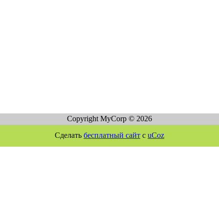
Copyright MyCorp © 2026
Сделать
бесплатный сайт
с
uCoz