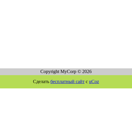
Copyright MyCorp © 2026
Сделать
бесплатный сайт
с
uCoz