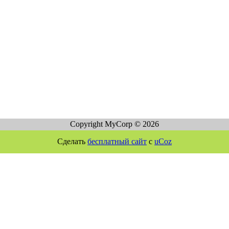
Copyright MyCorp © 2026
Сделать
бесплатный сайт
с
uCoz