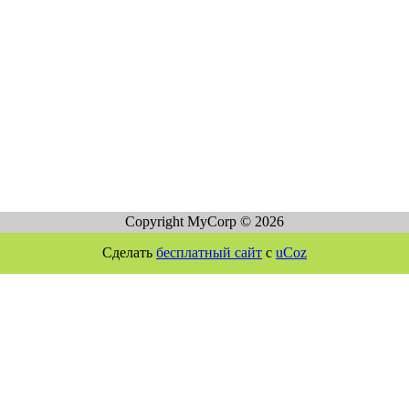
Copyright MyCorp © 2026
Сделать
бесплатный сайт
с
uCoz