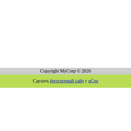
Copyright MyCorp © 2026
Сделать
бесплатный сайт
с
uCoz