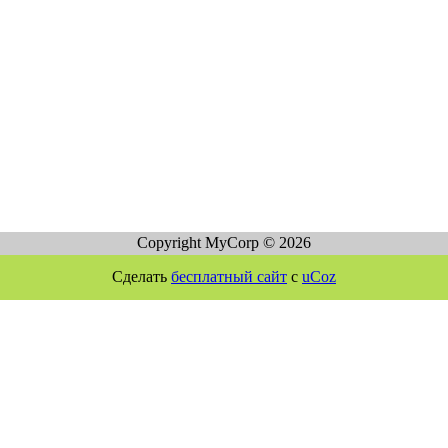
Copyright MyCorp © 2026
Сделать
бесплатный сайт
с
uCoz