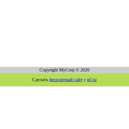
Copyright MyCorp © 2026
Сделать
бесплатный сайт
с
uCoz