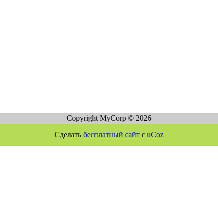
Copyright MyCorp © 2026
Сделать
бесплатный сайт
с
uCoz