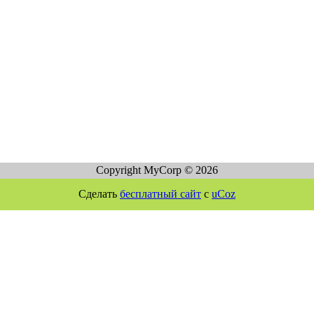
Copyright MyCorp © 2026
Сделать
бесплатный сайт
с
uCoz