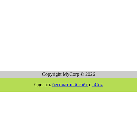
Copyright MyCorp © 2026
Сделать
бесплатный сайт
с
uCoz