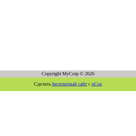
Copyright MyCorp © 2026
Сделать
бесплатный сайт
с
uCoz