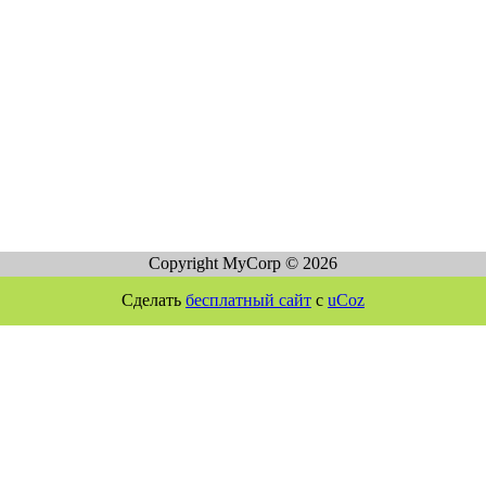
Copyright MyCorp © 2026
Сделать
бесплатный сайт
с
uCoz