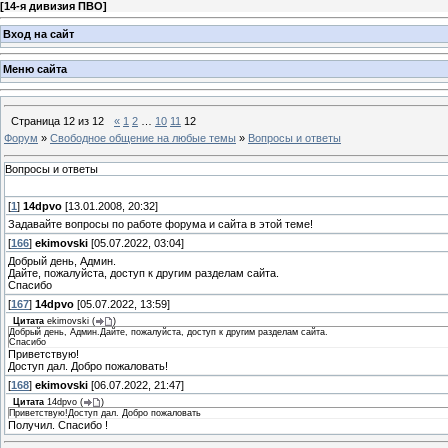
[
14-я дивизия ПВО
]
Вход на сайт
Меню сайта
Страница
12
из
12
«
1
2
…
10
11
12
Форум
»
Свободное общение на любые темы
»
Вопросы и ответы
Вопросы и ответы
[
1
]
14dpvo
[13.01.2008, 20:32]
Задавайте вопросы по работе форума и сайта в этой теме!
[
166
]
ekimovski
[05.07.2022, 03:04]
Добрый день, Админ.
Дайте, пожалуйста, доступ к другим разделам сайта.
Спасибо
[
167
]
14dpvo
[05.07.2022, 13:59]
Цитата
ekimovski
(
)
Добрый день, Админ.Дайте, пожалуйста, доступ к другим разделам сайта.
Спасибо
Приветствую!
Доступ дал. Добро пожаловать!
[
168
]
ekimovski
[06.07.2022, 21:47]
Цитата
14dpvo
(
)
Приветствую!Доступ дал. Добро пожаловать
Получил. Спасибо !