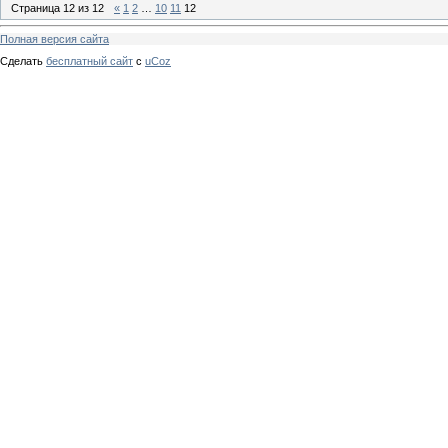
Страница
12
из
12
«
1
2
…
10
11
12
Полная версия сайта
Сделать
бесплатный сайт
с
uCoz